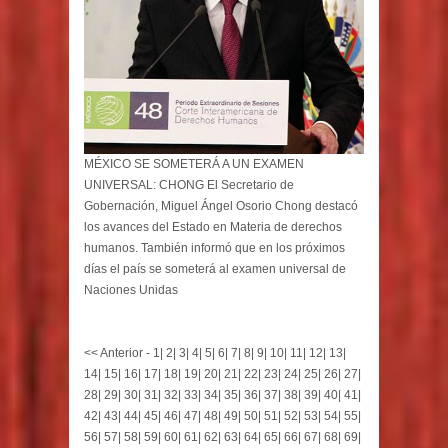
MÉXICO SE SOMETERÁ A UN EXAMEN
UNIVERSAL: CHONG El Secretario de
Gobernación, Miguel Ángel Osorio Chong destacó
los avances del Estado en Materia de derechos
humanos. También informó que en los próximos
días el país se someterá al examen universal de
Naciones Unidas
<< Anterior
-
1
|
2
|
3
|
4
|
5
|
6
|
7
|
8
|
9
|
10
|
11
|
12
|
13
|
14
|
15
|
16
|
17
|
18
|
19
|
20
|
21
|
22
|
23
|
24
|
25
|
26
|
27
|
28
|
29
|
30
|
31
|
32
|
33
|
34
|
35
|
36
|
37
|
38
|
39
|
40
|
41
|
42
|
43
|
44
|
45
|
46
|
47
|
48
|
49
|
50
|
51
|
52
|
53
|
54
|
55
|
56
|
57
|
58
|
59
|
60
|
61
|
62
|
63
|
64
|
65
|
66
|
67
|
68
|
69
|