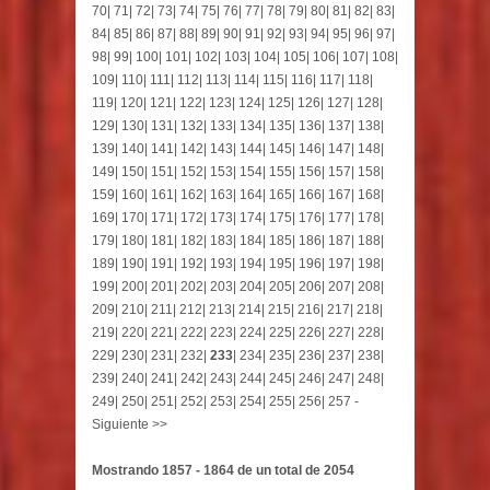
70
|
71
|
72
|
73
|
74
|
75
|
76
|
77
|
78
|
79
|
80
|
81
|
82
|
83
|
84
|
85
|
86
|
87
|
88
|
89
|
90
|
91
|
92
|
93
|
94
|
95
|
96
|
97
|
98
|
99
|
100
|
101
|
102
|
103
|
104
|
105
|
106
|
107
|
108
|
109
|
110
|
111
|
112
|
113
|
114
|
115
|
116
|
117
|
118
|
119
|
120
|
121
|
122
|
123
|
124
|
125
|
126
|
127
|
128
|
129
|
130
|
131
|
132
|
133
|
134
|
135
|
136
|
137
|
138
|
139
|
140
|
141
|
142
|
143
|
144
|
145
|
146
|
147
|
148
|
149
|
150
|
151
|
152
|
153
|
154
|
155
|
156
|
157
|
158
|
159
|
160
|
161
|
162
|
163
|
164
|
165
|
166
|
167
|
168
|
169
|
170
|
171
|
172
|
173
|
174
|
175
|
176
|
177
|
178
|
179
|
180
|
181
|
182
|
183
|
184
|
185
|
186
|
187
|
188
|
189
|
190
|
191
|
192
|
193
|
194
|
195
|
196
|
197
|
198
|
199
|
200
|
201
|
202
|
203
|
204
|
205
|
206
|
207
|
208
|
209
|
210
|
211
|
212
|
213
|
214
|
215
|
216
|
217
|
218
|
219
|
220
|
221
|
222
|
223
|
224
|
225
|
226
|
227
|
228
|
229
|
230
|
231
|
232
|
233
|
234
|
235
|
236
|
237
|
238
|
239
|
240
|
241
|
242
|
243
|
244
|
245
|
246
|
247
|
248
|
249
|
250
|
251
|
252
|
253
|
254
|
255
|
256
|
257
-
Siguiente >>
Mostrando 1857 - 1864 de un total de 2054