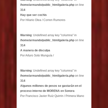
/home/armando/public_html/galeria.php
on line
314
Hay que ser cochis
Por Hilario Olea / Corren Rumores
Warning
: Undefined array key "columna" in
/home/armando/public_html/galeria.php
on line
314
A manera de disculpa
Por Arturo Soto Munguía /
Warning
: Undefined array key "columna" in
/home/armando/public_html/galeria.php
on line
314
Algunos millones de pesos se gastarán en el
proceso interno de MORENA en Sonora
Por Francisco Javier Ruíz Quirrin / Primera Mano