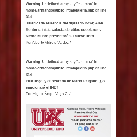
Warning
: Undefined array key "columna" in
/home/armando/public_html/galeria.php
on line
314
Justificada ausencia del diputado local; Alan
Rentería inicia colecta de útiles escolares y
Memo Munro presentará su nuevo libro
Por Alberto Aldrete Valdez /
Warning
: Undefined array key "columna" in
/home/armando/public_html/galeria.php
on line
314
Pifia ilegal y descarada de Mario Delgado; ¿lo
sancionará el INE?
Por Miguel Ãngel Vega C. /