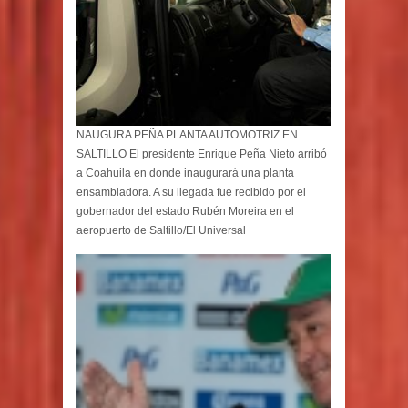
NAUGURA PEÑA PLANTA AUTOMOTRIZ EN
SALTILLO El presidente Enrique Peña Nieto arribó
a Coahuila en donde inaugurará una planta
ensambladora. A su llegada fue recibido por el
gobernador del estado Rubén Moreira en el
aeropuerto de Saltillo/El Universal