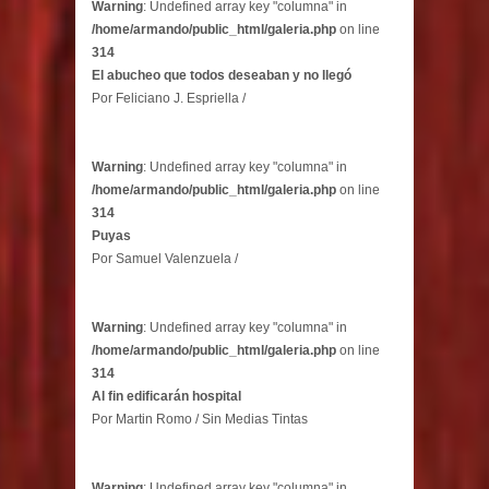
Warning
: Undefined array key "columna" in
/home/armando/public_html/galeria.php
on line
314
El abucheo que todos deseaban y no llegó
Por Feliciano J. Espriella /
Warning
: Undefined array key "columna" in
/home/armando/public_html/galeria.php
on line
314
Puyas
Por Samuel Valenzuela /
Warning
: Undefined array key "columna" in
/home/armando/public_html/galeria.php
on line
314
Al fin edificarán hospital
Por Martin Romo / Sin Medias Tintas
Warning
: Undefined array key "columna" in