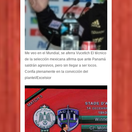
Me veo en el Mundial, se aferra Vucetich El técnico
de la selección mexicana afirma que ante Panamá
saldrán agresivos, pero sin llegar a ser locos.
Confía plenamente en la convicción del
plantel/Excelsior