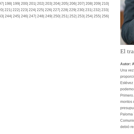
97
|
198
|
199
|
200
|
201
|
202
|
203
|
204
|
205
|
206
|
207
|
208
|
209
|
210
|
20
|
221
|
222
|
223
|
224
|
225
|
226
|
227
|
228
|
229
|
230
|
231
|
232
|
233
|
43
|
244
|
245
|
246
|
247
|
248
|
249
|
250
|
251
|
252
|
253
|
254
|
255
|
256
|
El tra
Autor: 
Una vez 
proporci
Estévez 
podemos
Primero.
montos d
presupu
Paloma T
Comunica
debió re