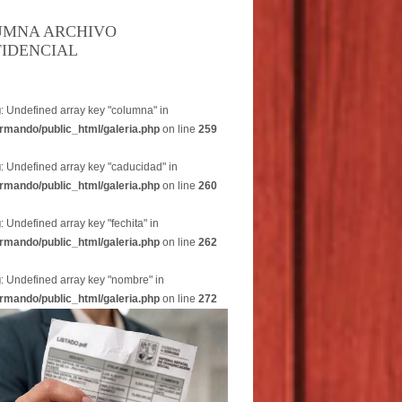
UMNA ARCHIVO
IDENCIAL
g
: Undefined array key "columna" in
rmando/public_html/galeria.php
on line
259
g
: Undefined array key "caducidad" in
rmando/public_html/galeria.php
on line
260
g
: Undefined array key "fechita" in
rmando/public_html/galeria.php
on line
262
g
: Undefined array key "nombre" in
rmando/public_html/galeria.php
on line
272