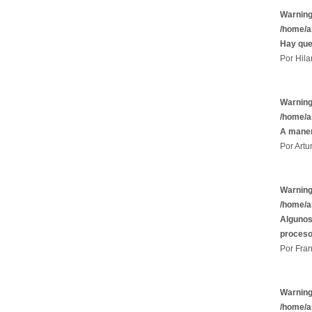
Warnin
/home/a
Hay que
Por Hila
Warnin
/home/a
A maner
Por Artu
Warnin
/home/a
Algunos
proces
Por Fran
Warnin
/home/a