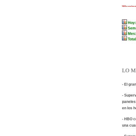
LO M
- El gra
- Super
paneles
en los 
- HBO c
una cua