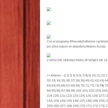
Con el programa #RescateDeBarrios cambiamos
por años estuvo en abandono/Maloro Acosta
CURSO DE VERANO PARA JÃ“VENES DE 16
<< Anterior
-
1
|
2
|
3
|
4
|
5
|
6
|
7
|
8
|
9
|
10
|
11
|
12
|
1
32
|
33
|
34
|
35
|
36
|
37
|
38
|
39
|
40
|
41
|
42
|
43
|
44
63
|
64
|
65
|
66
|
67
|
68
|
69
|
70
|
71
|
72
|
73
|
74
|
75
94
|
95
|
96
|
97
|
98
|
99
|
100
|
101
|
102
|
103
|
104
119
|
120
|
121
|
122
|
123
|
124
|
125
|
126
|
127
|
1
142
|
143
|
144
|
145
|
146
|
147
|
148
|
149
|
150
|
1
165
|
166
|
167
|
168
|
169
|
170
|
171
|
172
|
173
|
1