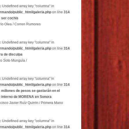
g
: Undefined array key "columna" in
rmando/public_html/galeria.php
on line
314
 ser cochis
rio Olea / Corren Rumores
g
: Undefined array key "columna" in
rmando/public_html/galeria.php
on line
314
a de disculpa
ro Soto Munguía /
g
: Undefined array key "columna" in
rmando/public_html/galeria.php
on line
314
 millones de pesos se gastarán en el
o interno de MORENA en Sonora
cisco Javier Ruíz Quirrin / Primera Mano
g
: Undefined array key "columna" in
rmando/public_html/galeria.php
on line
314