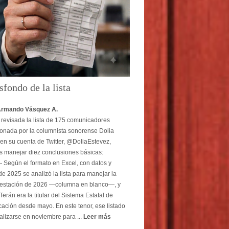
sfondo de la lista
Armando Vásquez A.
revisada la lista de 175 comunicadores
onada por la columnista sonorense Dolia
en su cuenta de Twitter, @DoliaEstevez,
 manejar diez conclusiones básicas:
- Según el formato en Excel, con datos y
e 2025 se analizó la lista para manejar la
estación de 2026 —columna en blanco—, y
erán era la titular del Sistema Estatal de
ción desde mayo. En este tenor, ese listado
alizarse en noviembre para ...
Leer más