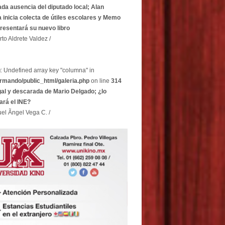
ada ausencia del diputado local; Alan
 inicia colecta de útiles escolares y Memo
resentará su nuevo libro
rto Aldrete Valdez /
g
: Undefined array key "columna" in
rmando/public_html/galeria.php
on line
314
egal y descarada de Mario Delgado; ¿lo
ará el INE?
el Ãngel Vega C. /