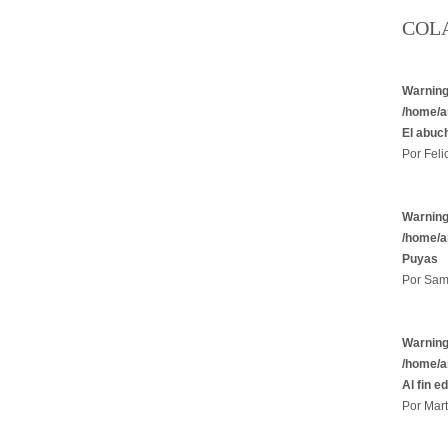
COL
Warnin
/home/a
El abuc
Por Felic
Warnin
/home/a
Puyas
Por Sam
Warnin
/home/a
Al fin e
Por Mart