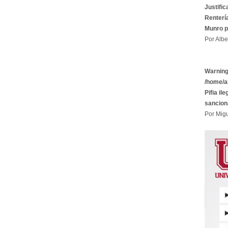
Justific
Rentería
Munro p
Por Albe
Warnin
/home/a
Pifia il
sancion
Por Migu