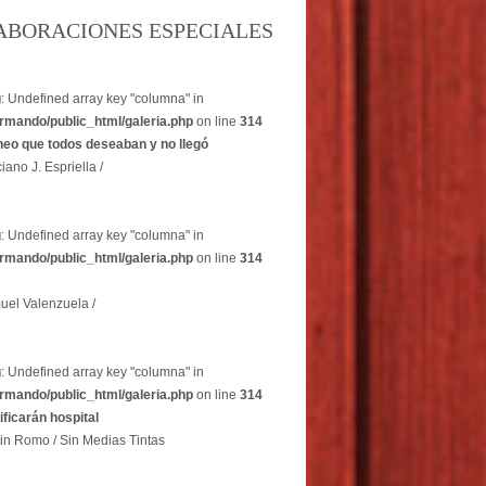
ABORACIONES ESPECIALES
g
: Undefined array key "columna" in
rmando/public_html/galeria.php
on line
314
heo que todos deseaban y no llegó
iano J. Espriella /
g
: Undefined array key "columna" in
rmando/public_html/galeria.php
on line
314
uel Valenzuela /
g
: Undefined array key "columna" in
rmando/public_html/galeria.php
on line
314
dificarán hospital
in Romo / Sin Medias Tintas