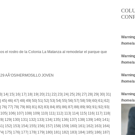
COL
CONF
Warnin
/home/a
 el rostro de la Colonia La Matanza al remodelar el parque que
Warnin
/home/a
Warnin
-29 AÃ‘OS/HERMOSILLO JOVEN
/home/a
Warnin
3
|
14
|
15
|
16
|
17
|
18
|
19
|
20
|
21
|
22
|
23
|
24
|
25
|
26
|
27
|
28
|
29
|
30
|
31
|
/home/a
|
45
|
46
|
47
|
48
|
49
|
50
|
51
|
52
|
53
|
54
|
55
|
56
|
57
|
58
|
59
|
60
|
61
|
62
|
|
76
|
77
|
78
|
79
|
80
|
81
|
82
|
83
|
84
|
85
|
86
|
87
|
88
|
89
|
90
|
91
|
92
|
93
|
|
105
|
106
|
107
|
108
|
109
|
110
|
111
|
112
|
113
|
114
|
115
|
116
|
117
|
118
|
28
|
129
|
130
|
131
|
132
|
133
|
134
|
135
|
136
|
137
|
138
|
139
|
140
|
141
|
51
|
152
|
153
|
154
|
155
|
156
|
157
|
158
|
159
|
160
|
161
|
162
|
163
|
164
|
74
|
175
|
176
|
177
|
178
|
179
|
180
|
181
|
182
|
183
|
184
|
185
|
186
|
187
|