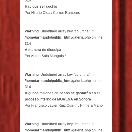
314
Hay que ser cochis
Por Hilario Olea / Corren Rumores
Warning
: Undefined array key "columna" in
/home/armando/public_html/galeria.php
on line
314
A manera de disculpa
Por Arturo Soto Munguía /
Warning
: Undefined array key "columna" in
/home/armando/public_html/galeria.php
on line
314
Algunos millones de pesos se gastarán en el
proceso interno de MORENA en Sonora
Por Francisco Javier Ruíz Quirrin / Primera Mano
Warning
: Undefined array key "columna" in
/home/armando/public_html/galeria.php
on line