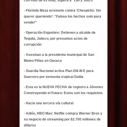
con más de 83 mdd; supera a “Lilo y Stitch"
- Florinda Meza arremete contra ‘Chespirito: Sin
querer queriendo’: “Falsea los hechos solo para
vender”
- Operación Enjambre: Detienen a alcalde de
Tequila, Jalisco, por presuntos actos de
corrupción
- Asesinan a la presidenta municipal de San
Mateo Piñas en Oaxaca
- Guardia Nacional activa Plan DN-III-E para
Guerrero por tormenta tropical Dalila
- Esta es la NUEVA FECHA de registro a Jóvenes
Construyendo el Futuro: Estos son los requisitos
- Hacia una tercera vía cultural
- Adiós, HBO Max: Netflix compra Warner Bros y
su negocio de streaming por 82.700 millones de
dólares