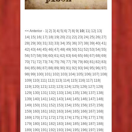
<< Anterior
-
1
|
2
|
3
|
4
|
5
|
6
|
7
|
8
|
9
|
10
|
11
|
12
|
13
|
14
|
15
|
16
|
17
|
18
|
19
|
20
|
21
|
22
|
23
|
24
|
25
|
26
|
27
|
28
|
29
|
30
|
31
|
32
|
33
|
34
|
35
|
36
|
37
|
38
|
39
|
40
|
41
|
42
|
43
|
44
|
45
|
46
|
47
|
48
|
49
|
50
|
51
|
52
|
53
|
54
|
55
|
56
|
57
|
58
|
59
|
60
|
61
|
62
|
63
|
64
|
65
|
66
|
67
|
68
|
69
|
70
|
71
|
72
|
73
|
74
|
75
|
76
|
77
|
78
|
79
|
80
|
81
|
82
|
83
|
84
|
85
|
86
|
87
|
88
|
89
|
90
|
91
|
92
|
93
|
94
|
95
|
96
|
97
|
98
|
99
|
100
|
101
|
102
|
103
|
104
|
105
|
106
|
107
|
108
|
109
|
110
|
111
|
112
|
113
|
114
|
115
|
116
|
117
|
118
|
119
|
120
|
121
|
122
|
123
|
124
|
125
|
126
|
127
|
128
|
129
|
130
|
131
|
132
|
133
|
134
|
135
|
136
|
137
|
138
|
139
|
140
|
141
|
142
|
143
|
144
|
145
|
146
|
147
|
148
|
149
|
150
|
151
|
152
|
153
|
154
|
155
|
156
|
157
|
158
|
159
|
160
|
161
|
162
|
163
|
164
|
165
|
166
|
167
|
168
|
169
|
170
|
171
|
172
|
173
|
174
|
175
|
176
|
177
|
178
|
179
|
180
|
181
|
182
|
183
|
184
|
185
|
186
|
187
|
188
|
189
|
190
|
191
|
192
|
193
|
194
|
195
|
196
|
197
|
198
|