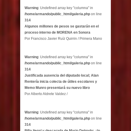
Warning
: Undefined array key "columna" in
/home/armando/public_html/galeria.php
on line
314
Algunos millones de pesos se gastarán en el
proceso interno de MORENA en Sonora
Por Francisco Javier Ruíz Quirrin / Primera Mano
Warning
: Undefined array key "columna" in
/home/armando/public_html/galeria.php
on line
314
Justificada ausencia del diputado local; Alan
Rentería inicia colecta de útiles escolares y
Memo Munro presentará su nuevo libro
Por Alberto Aldrete Valdez /
Warning
: Undefined array key "columna" in
/home/armando/public_html/galeria.php
on line
314
Pifia ilegal y descarada de Mario Delgado; ¿lo