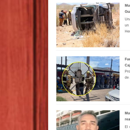
Mue
Gu
Una
un
He
Fue
Ca
Pro
de 
Mu
rea
El