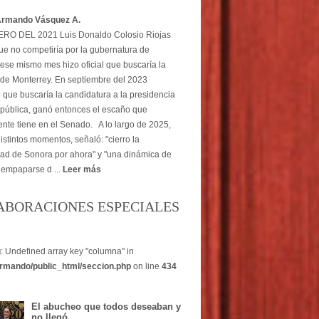
Armando Vásquez A.
O DEL 2021 Luis Donaldo Colosio Riojas
ue no competiría por la gubernatura de
ese mismo mes hizo oficial que buscaría la
 de Monterrey. En septiembre del 2023
 que buscaría la candidatura a la presidencia
pública, ganó entonces el escaño que
nte tiene en el Senado. A lo largo de 2025,
istintos momentos, señaló: "cierro la
dad de Sonora por ahora" y "una dinámica de
 empaparse d ...
Leer más
ABORACIONES ESPECIALES
g
: Undefined array key "columna" in
rmando/public_html/seccion.php
on line
434
El abucheo que todos deseaban y
no llegó