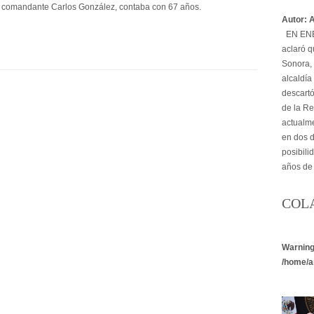
 comandante Carlos González, contaba con 67 años.
Autor: 
EN ENER
aclaró q
Sonora, 
alcaldía
descartó
de la Re
actualme
en dos d
posibili
años de
COL
Warnin
/home/a