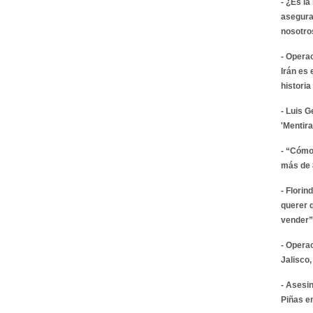
- ¿Es la
asegura
nosotro
- Opera
Irán es
historia
- Luis 
'Mentira
- “Cómo 
más de 
- Florin
querer 
vender”
- Operac
Jalisco
- Asesi
Piñas e