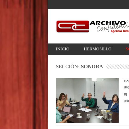
INICIO
HERMOSILLO
S
SECCIÓN:
SONORA
Con
ur
El
pró