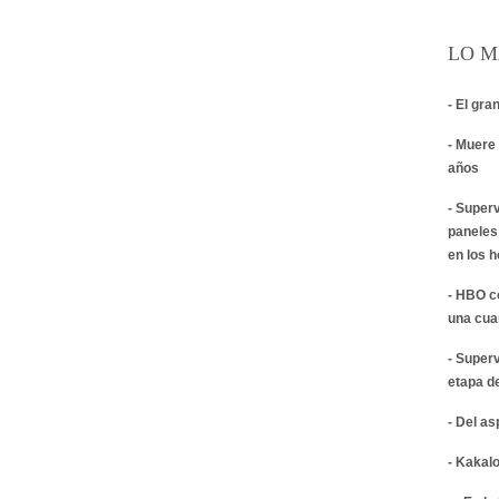
LO M
- El gra
- Muere 
años
- Super
paneles
en los 
- HBO c
una cua
- Super
etapa d
- Del a
- Kakalo