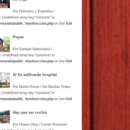
Por Feliciano J. Espriella /
g
: Undefined array key "columna" in
rmando/public_html/seccion.php
on line
434
Puyas
Por Samuel Valenzuela /
g
: Undefined array key "columna" in
rmando/public_html/seccion.php
on line
434
Al fin edificarán hospital
Por Martin Romo / Sin Medias Tintas
g
: Undefined array key "columna" in
rmando/public_html/seccion.php
on line
434
Hay que ser cochis
Por Hilario Olea / Corren Rumores