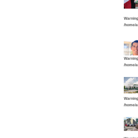
Warnin
/home/a
Warnin
/home/a
Warnin
/home/a