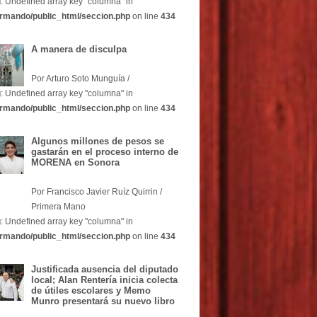
g
: Undefined array key "columna" in
rmando/public_html/seccion.php
on line
434
A manera de disculpa
Por Arturo Soto Munguía /
g
: Undefined array key "columna" in
rmando/public_html/seccion.php
on line
434
Algunos millones de pesos se
gastarán en el proceso interno de
MORENA en Sonora
Por Francisco Javier Ruíz Quirrin /
Primera Mano
g
: Undefined array key "columna" in
rmando/public_html/seccion.php
on line
434
Justificada ausencia del diputado
local; Alan Rentería inicia colecta
de útiles escolares y Memo
Munro presentará su nuevo libro