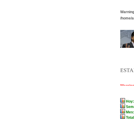
Warnin
/home/a
ESTA