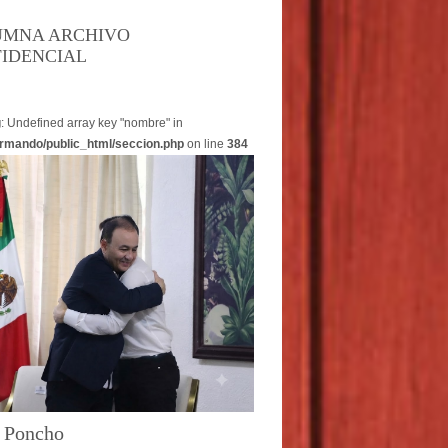
UMNA ARCHIVO
IDENCIAL
g
: Undefined array key "nombre" in
rmando/public_html/seccion.php
on line
384
o Poncho