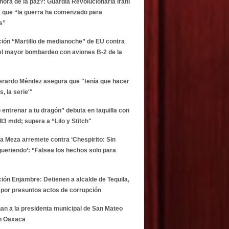
 hora de la paz?: Guardia Revolucionaria Iraní
 que “la guerra ha comenzado para
s”
ción “Martillo de medianoche” de EU contra
 el mayor bombardeo con aviones B-2 de la
Gerardo Méndez asegura que "tenía que hacer
s, la serie'"
entrenar a tu dragón” debuta en taquilla con
83 mdd; supera a “Lilo y Stitch"
da Meza arremete contra ‘Chespirito: Sin
queriendo’: “Falsea los hechos solo para
ión Enjambre: Detienen a alcalde de Tequila,
, por presuntos actos de corrupción
nan a la presidenta municipal de San Mateo
n Oaxaca