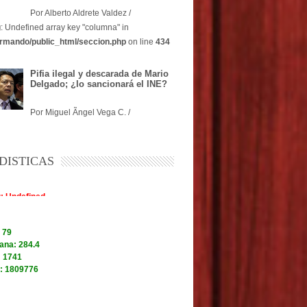
Por Alberto Aldrete Valdez /
g
: Undefined array key "columna" in
rmando/public_html/seccion.php
on line
434
Pifia ilegal y descarada de Mario
Delgado; ¿lo sancionará el INE?
Por Miguel Ãngel Vega C. /
DISTICAS