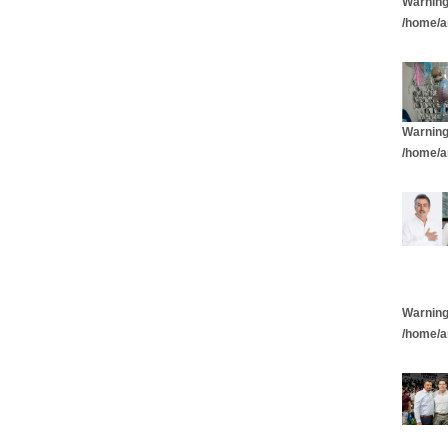
Warnin
/home/a
Warnin
/home/a
Warnin
/home/a