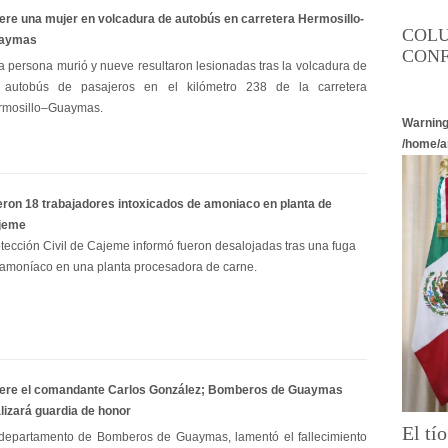
re una mujer en volcadura de autobús en carretera Hermosillo-
COL
aymas
CONF
 persona murió y nueve resultaron lesionadas tras la volcadura de
 autobús de pasajeros en el kilómetro 238 de la carretera
rmosillo–Guaymas.
Warnin
/home/a
ron 18 trabajadores intoxicados de amoniaco en planta de
jeme
tección Civil de Cajeme informó fueron desalojadas tras una fuga
amoníaco en una planta procesadora de carne.
ere el comandante Carlos González; Bomberos de Guaymas
lizará guardia de honor
El tí
 departamento de Bomberos de Guaymas, lamentó el fallecimiento