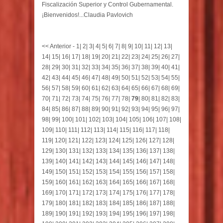
Fiscalización Superior y Control Gubernamental.
¡Bienvenidos!...Claudia Pavlovich
<< Anterior
-
1
|
2
|
3
|
4
|
5
|
6
|
7
|
8
|
9
|
10
|
11
|
12
|
13
|
14
|
15
|
16
|
17
|
18
|
19
|
20
|
21
|
22
|
23
|
24
|
25
|
26
|
27
|
28
|
29
|
30
|
31
|
32
|
33
|
34
|
35
|
36
|
37
|
38
|
39
|
40
|
41
|
42
|
43
|
44
|
45
|
46
|
47
|
48
|
49
|
50
|
51
|
52
|
53
|
54
|
55
|
56
|
57
|
58
|
59
|
60
|
61
|
62
|
63
|
64
|
65
|
66
|
67
|
68
|
69
|
70
|
71
|
72
|
73
|
74
|
75
|
76
|
77
|
78
|
79
|
80
|
81
|
82
|
83
|
84
|
85
|
86
|
87
|
88
|
89
|
90
|
91
|
92
|
93
|
94
|
95
|
96
|
97
|
98
|
99
|
100
|
101
|
102
|
103
|
104
|
105
|
106
|
107
|
108
|
109
|
110
|
111
|
112
|
113
|
114
|
115
|
116
|
117
|
118
|
119
|
120
|
121
|
122
|
123
|
124
|
125
|
126
|
127
|
128
|
129
|
130
|
131
|
132
|
133
|
134
|
135
|
136
|
137
|
138
|
139
|
140
|
141
|
142
|
143
|
144
|
145
|
146
|
147
|
148
|
149
|
150
|
151
|
152
|
153
|
154
|
155
|
156
|
157
|
158
|
159
|
160
|
161
|
162
|
163
|
164
|
165
|
166
|
167
|
168
|
169
|
170
|
171
|
172
|
173
|
174
|
175
|
176
|
177
|
178
|
179
|
180
|
181
|
182
|
183
|
184
|
185
|
186
|
187
|
188
|
189
|
190
|
191
|
192
|
193
|
194
|
195
|
196
|
197
|
198
|