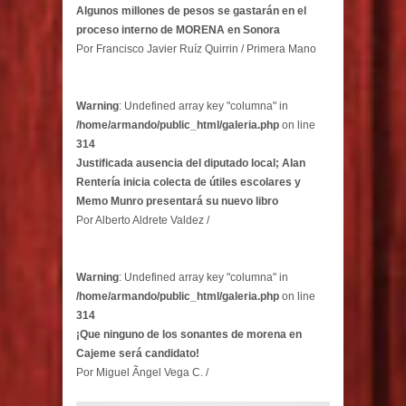
Algunos millones de pesos se gastarán en el
proceso interno de MORENA en Sonora
Por Francisco Javier Ruíz Quirrin / Primera Mano
Warning
: Undefined array key "columna" in
/home/armando/public_html/galeria.php
on line
314
Justificada ausencia del diputado local; Alan
Rentería inicia colecta de útiles escolares y
Memo Munro presentará su nuevo libro
Por Alberto Aldrete Valdez /
Warning
: Undefined array key "columna" in
/home/armando/public_html/galeria.php
on line
314
¡Que ninguno de los sonantes de morena en
Cajeme será candidato!
Por Miguel Ãngel Vega C. /