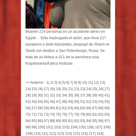
Mueren 224 personas en un accidente aéreo en
Egipto… Esta madrugada el avión, que lleva 217
pasajeros y siete tripulantes, despegó de Sharm el-
Sheik con destino a San Petersburgo, Rusia. Se
trata de un Airbus a-321 de la aerolínea rusa
Kogalimavia/Azteca Noticias
<< Anterior
-
1
|
2
|
3
|
4
|
5
|
6
|
7
|
8
|
9
|
10
|
11
|
12
|
13
|
14
|
15
|
16
|
17
|
18
|
19
|
20
|
21
|
22
|
23
|
24
|
25
|
26
|
27
|
28
|
29
|
30
|
31
|
32
|
33
|
34
|
35
|
36
|
37
|
38
|
39
|
40
|
41
|
42
|
43
|
44
|
45
|
46
|
47
|
48
|
49
|
50
|
51
|
52
|
53
|
54
|
55
|
56
|
57
|
58
|
59
|
60
|
61
|
62
|
63
|
64
|
65
|
66
|
67
|
68
|
69
|
70
|
71
|
72
|
73
|
74
|
75
|
76
|
77
|
78
|
79
|
80
|
81
|
82
|
83
|
84
|
85
|
86
|
87
|
88
|
89
|
90
|
91
|
92
|
93
|
94
|
95
|
96
|
97
|
98
|
99
|
100
|
101
|
102
|
103
|
104
|
105
|
106
|
107
|
108
|
109
|
110
|
111
|
112
|
113
|
114
|
115
|
116
|
117
|
118
|