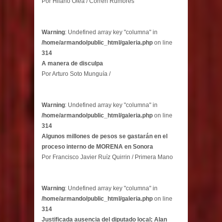
Por Hilario Olea / Corren Rumores
Warning
: Undefined array key "columna" in
/home/armando/public_html/galeria.php
on line
314
A manera de disculpa
Por Arturo Soto Munguía /
Warning
: Undefined array key "columna" in
/home/armando/public_html/galeria.php
on line
314
Algunos millones de pesos se gastarán en el
proceso interno de MORENA en Sonora
Por Francisco Javier Ruíz Quirrin / Primera Mano
Warning
: Undefined array key "columna" in
/home/armando/public_html/galeria.php
on line
314
Justificada ausencia del diputado local; Alan