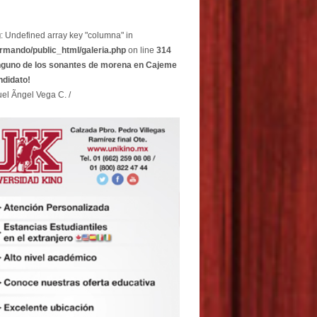
g
: Undefined array key "columna" in
rmando/public_html/galeria.php
on line
314
nguno de los sonantes de morena en Cajeme
ndidato!
el Ãngel Vega C. /