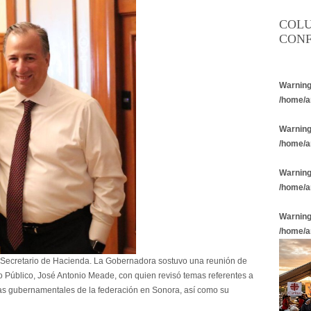
COL
CONF
Warnin
/home/a
Warnin
/home/a
Warnin
/home/a
Warnin
/home/a
Secretario de Hacienda. La Gobernadora sostuvo una reunión de
to Público, José Antonio Meade, con quien revisó temas referentes a
mas gubernamentales de la federación en Sonora, así como su