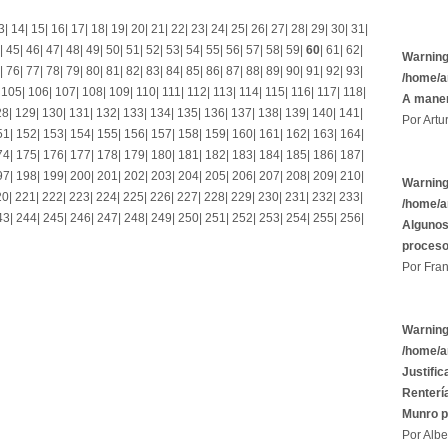
3
|
14
|
15
|
16
|
17
|
18
|
19
|
20
|
21
|
22
|
23
|
24
|
25
|
26
|
27
|
28
|
29
|
30
|
31
|
|
45
|
46
|
47
|
48
|
49
|
50
|
51
|
52
|
53
|
54
|
55
|
56
|
57
|
58
|
59
|
60
|
61
|
62
|
Warnin
|
76
|
77
|
78
|
79
|
80
|
81
|
82
|
83
|
84
|
85
|
86
|
87
|
88
|
89
|
90
|
91
|
92
|
93
|
/home/a
|
105
|
106
|
107
|
108
|
109
|
110
|
111
|
112
|
113
|
114
|
115
|
116
|
117
|
118
|
A maner
28
|
129
|
130
|
131
|
132
|
133
|
134
|
135
|
136
|
137
|
138
|
139
|
140
|
141
|
Por Artu
51
|
152
|
153
|
154
|
155
|
156
|
157
|
158
|
159
|
160
|
161
|
162
|
163
|
164
|
74
|
175
|
176
|
177
|
178
|
179
|
180
|
181
|
182
|
183
|
184
|
185
|
186
|
187
|
97
|
198
|
199
|
200
|
201
|
202
|
203
|
204
|
205
|
206
|
207
|
208
|
209
|
210
|
Warnin
20
|
221
|
222
|
223
|
224
|
225
|
226
|
227
|
228
|
229
|
230
|
231
|
232
|
233
|
/home/a
43
|
244
|
245
|
246
|
247
|
248
|
249
|
250
|
251
|
252
|
253
|
254
|
255
|
256
|
Algunos
proces
Por Fran
Warnin
/home/a
Justific
Rentería
Munro p
Por Albe