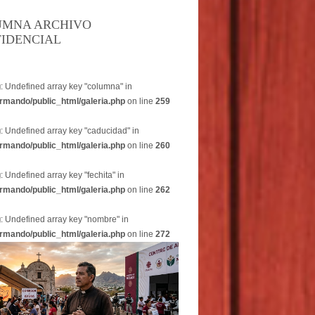
UMNA ARCHIVO
IDENCIAL
g
: Undefined array key "columna" in
rmando/public_html/galeria.php
on line
259
g
: Undefined array key "caducidad" in
rmando/public_html/galeria.php
on line
260
g
: Undefined array key "fechita" in
rmando/public_html/galeria.php
on line
262
g
: Undefined array key "nombre" in
rmando/public_html/galeria.php
on line
272