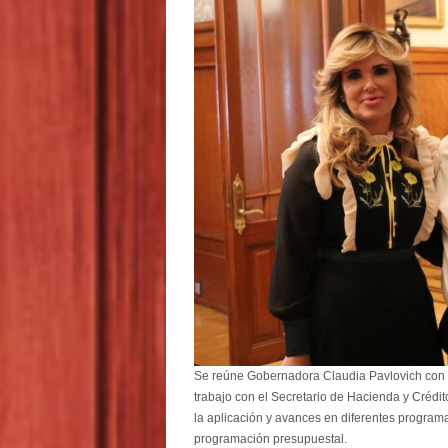
Se reúne Gobernadora Claudia Pavlovich con 
trabajo con el Secretario de Hacienda y Crédi
la aplicación y avances en diferentes progra
programación presupuestal.