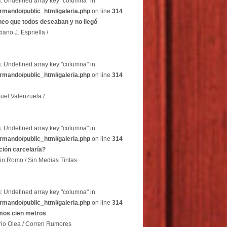
g
: Undefined array key "columna" in
rmando/public_html/galeria.php
on line
314
heo que todos deseaban y no llegó
iano J. Espriella /
g
: Undefined array key "columna" in
rmando/public_html/galeria.php
on line
314
uel Valenzuela /
g
: Undefined array key "columna" in
rmando/public_html/galeria.php
on line
314
ción carcelaría?
in Romo / Sin Medias Tintas
g
: Undefined array key "columna" in
rmando/public_html/galeria.php
on line
314
imos cien metros
rio Olea / Corren Rumores