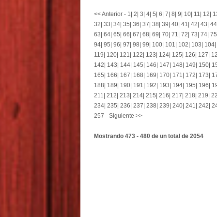
<< Anterior
-
1
|
2
|
3
|
4
|
5
|
6
|
7
|
8
|
9
|
10
|
11
|
12
|
1
32
|
33
|
34
|
35
|
36
|
37
|
38
|
39
|
40
|
41
|
42
|
43
|
44
63
|
64
|
65
|
66
|
67
|
68
|
69
|
70
|
71
|
72
|
73
|
74
|
75
94
|
95
|
96
|
97
|
98
|
99
|
100
|
101
|
102
|
103
|
104
119
|
120
|
121
|
122
|
123
|
124
|
125
|
126
|
127
|
1
142
|
143
|
144
|
145
|
146
|
147
|
148
|
149
|
150
|
1
165
|
166
|
167
|
168
|
169
|
170
|
171
|
172
|
173
|
1
188
|
189
|
190
|
191
|
192
|
193
|
194
|
195
|
196
|
1
211
|
212
|
213
|
214
|
215
|
216
|
217
|
218
|
219
|
2
234
|
235
|
236
|
237
|
238
|
239
|
240
|
241
|
242
|
2
257
-
Siguiente >>
Mostrando 473 - 480 de un total de 2054