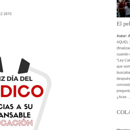
42 2870
El pe
Autor: 
AQUEL 3
(finaliz
cuando e
"Ley Cal
que some
buscaba 
después,
corrosió
pregunta
¿Acas ..
COL