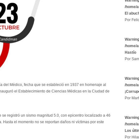
Warnin
/home/a
El abuc
Por Felic
Warnin
/home/a
Hastío
Por Sam
Warnin
ía del Médico, fecha que se estableció en 1937 en homenaje al
/home/a
inauguró el Establecimiento de Ciencias Médicas en la Ciudad de
¡Corrup
Por Mart
 se registró un sismo magnitud 5.0, con epicentro localizado a 46
Warnin
a. Hasta el momento no se reportan daños ni víctimas por este
/home/a
Los últ
Por Hila