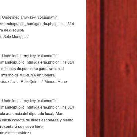
g
: Undefined array key "columna" in
rmando/public_html/galeria.php
on line
314
a de disculpa
ro Soto Munguía /
g
: Undefined array key "columna" in
rmando/public_html/galeria.php
on line
314
 millones de pesos se gastarán en el
o interno de MORENA en Sonora
cisco Javier Ruíz Quirrin / Primera Mano
g
: Undefined array key "columna" in
rmando/public_html/galeria.php
on line
314
ada ausencia del diputado local; Alan
 inicia colecta de útiles escolares y Memo
resentará su nuevo libro
rto Aldrete Valdez /