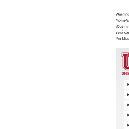
Warnin
/home/a
¡Que ni
será ca
Por Migu