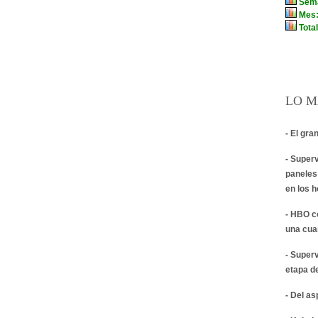
LO M
- El gra
- Super
paneles
en los 
- HBO c
una cua
- Super
etapa d
- Del a