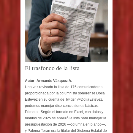
El trasfondo de la lista
Autor: Armando Vásquez A.
Una vez revisada la lista de 175 comunicadores
proporcionada por la columnista sonorense Dolia
Estévez en su cuenta de Twitter, @DoliaEstevez,
podemos manejar diez conclusiones básicas:
Primero.- Según el formato en Excel, con datos y
montos de 2025 se analizó la lista para manejar la
presupuestación de 2026 —columna en blanco—,
y Paloma Terán era la titular del Sistema Estatal de