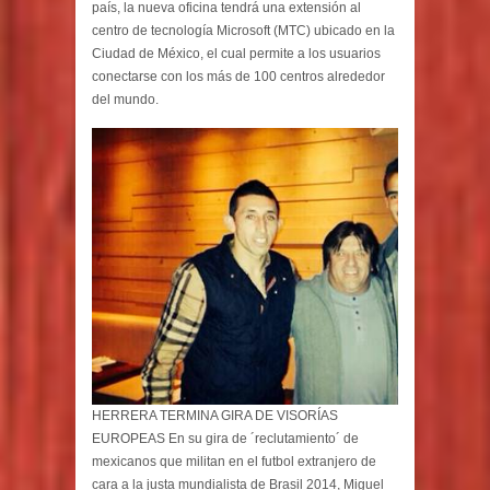
país, la nueva oficina tendrá una extensión al
centro de tecnología Microsoft (MTC) ubicado en la
Ciudad de México, el cual permite a los usuarios
conectarse con los más de 100 centros alrededor
del mundo.
HERRERA TERMINA GIRA DE VISORÍAS
EUROPEAS En su gira de ´reclutamiento´ de
mexicanos que militan en el futbol extranjero de
cara a la justa mundialista de Brasil 2014, Miguel