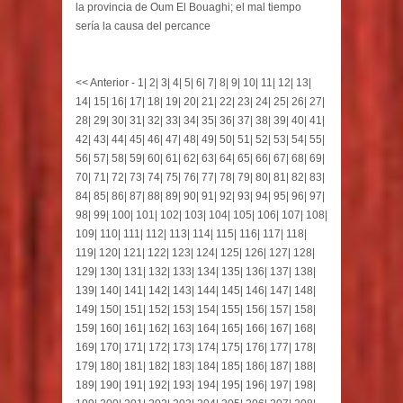
la provincia de Oum El Bouaghi; el mal tiempo
sería la causa del percance
<< Anterior
-
1
|
2
|
3
|
4
|
5
|
6
|
7
|
8
|
9
|
10
|
11
|
12
|
13
|
14
|
15
|
16
|
17
|
18
|
19
|
20
|
21
|
22
|
23
|
24
|
25
|
26
|
27
|
28
|
29
|
30
|
31
|
32
|
33
|
34
|
35
|
36
|
37
|
38
|
39
|
40
|
41
|
42
|
43
|
44
|
45
|
46
|
47
|
48
|
49
|
50
|
51
|
52
|
53
|
54
|
55
|
56
|
57
|
58
|
59
|
60
|
61
|
62
|
63
|
64
|
65
|
66
|
67
|
68
|
69
|
70
|
71
|
72
|
73
|
74
|
75
|
76
|
77
|
78
|
79
|
80
|
81
|
82
|
83
|
84
|
85
|
86
|
87
|
88
|
89
|
90
|
91
|
92
|
93
|
94
|
95
|
96
|
97
|
98
|
99
|
100
|
101
|
102
|
103
|
104
|
105
|
106
|
107
|
108
|
109
|
110
|
111
|
112
|
113
|
114
|
115
|
116
|
117
|
118
|
119
|
120
|
121
|
122
|
123
|
124
|
125
|
126
|
127
|
128
|
129
|
130
|
131
|
132
|
133
|
134
|
135
|
136
|
137
|
138
|
139
|
140
|
141
|
142
|
143
|
144
|
145
|
146
|
147
|
148
|
149
|
150
|
151
|
152
|
153
|
154
|
155
|
156
|
157
|
158
|
159
|
160
|
161
|
162
|
163
|
164
|
165
|
166
|
167
|
168
|
169
|
170
|
171
|
172
|
173
|
174
|
175
|
176
|
177
|
178
|
179
|
180
|
181
|
182
|
183
|
184
|
185
|
186
|
187
|
188
|
189
|
190
|
191
|
192
|
193
|
194
|
195
|
196
|
197
|
198
|