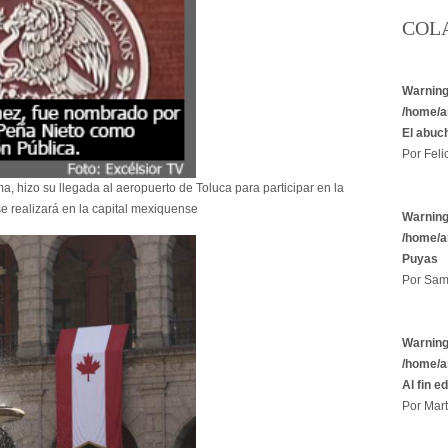
COL
Warnin
/home/a
El abuc
Por Felic
, hizo su llegada al aeropuerto de Toluca para participar en la
e realizará en la capital mexiquense
Warnin
/home/a
Puyas
Por Sam
Warnin
/home/a
Al fin e
Por Mart