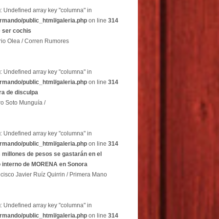
g
: Undefined array key "columna" in
rmando/public_html/galeria.php
on line
314
 ser cochis
rio Olea / Corren Rumores
g
: Undefined array key "columna" in
rmando/public_html/galeria.php
on line
314
a de disculpa
ro Soto Munguía /
g
: Undefined array key "columna" in
rmando/public_html/galeria.php
on line
314
 millones de pesos se gastarán en el
o interno de MORENA en Sonora
cisco Javier Ruíz Quirrin / Primera Mano
g
: Undefined array key "columna" in
rmando/public_html/galeria.php
on line
314