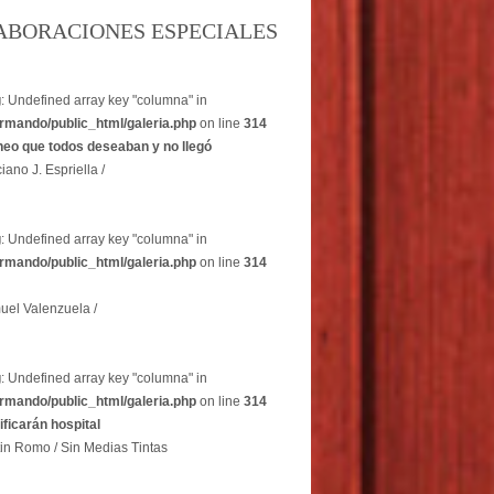
ABORACIONES ESPECIALES
g
: Undefined array key "columna" in
rmando/public_html/galeria.php
on line
314
heo que todos deseaban y no llegó
iano J. Espriella /
g
: Undefined array key "columna" in
rmando/public_html/galeria.php
on line
314
uel Valenzuela /
g
: Undefined array key "columna" in
rmando/public_html/galeria.php
on line
314
dificarán hospital
in Romo / Sin Medias Tintas