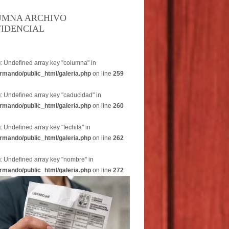
UMNA ARCHIVO
IDENCIAL
g
: Undefined array key "columna" in
rmando/public_html/galeria.php
on line
259
g
: Undefined array key "caducidad" in
rmando/public_html/galeria.php
on line
260
g
: Undefined array key "fechita" in
rmando/public_html/galeria.php
on line
262
g
: Undefined array key "nombre" in
rmando/public_html/galeria.php
on line
272