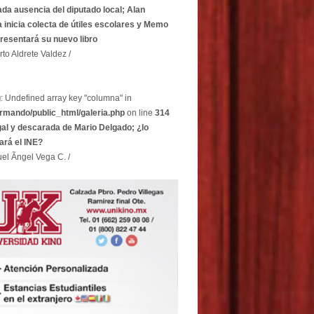
ada ausencia del diputado local; Alan
 inicia colecta de útiles escolares y Memo
resentará su nuevo libro
rto Aldrete Valdez /
g
: Undefined array key "columna" in
rmando/public_html/galeria.php
on line
314
egal y descarada de Mario Delgado; ¿lo
ará el INE?
el Ãngel Vega C. /