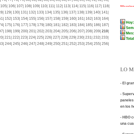
|
105
|
106
|
107
|
108
|
109
|
110
|
111
|
112
|
113
|
114
|
115
|
116
|
117
|
118
|
28
|
129
|
130
|
131
|
132
|
133
|
134
|
135
|
136
|
137
|
138
|
139
|
140
|
141
|
51
|
152
|
153
|
154
|
155
|
156
|
157
|
158
|
159
|
160
|
161
|
162
|
163
|
164
|
74
|
175
|
176
|
177
|
178
|
179
|
180
|
181
|
182
|
183
|
184
|
185
|
186
|
187
|
97
|
198
|
199
|
200
|
201
|
202
|
203
|
204
|
205
|
206
|
207
|
208
|
209
|
210
|
20
|
221
|
222
|
223
|
224
|
225
|
226
|
227
|
228
|
229
|
230
|
231
|
232
|
233
|
43
|
244
|
245
|
246
|
247
|
248
|
249
|
250
|
251
|
252
|
253
|
254
|
255
|
256
|
LO M
- El gra
- Super
paneles
en los 
- HBO c
una cua