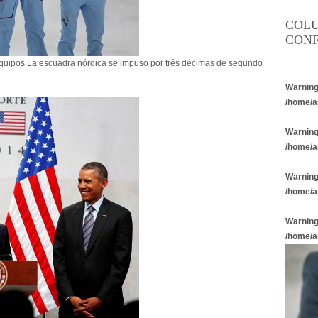
COL
CONF
uipos La escuadra nórdica se impuso por trés décimas de segundo
Warnin
/home/a
Warnin
/home/a
Warnin
/home/a
Warnin
/home/a