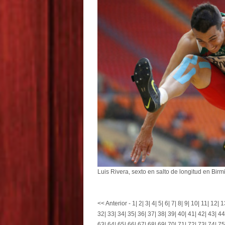
Luis Rivera, sexto en salto de longitud en Bi
<< Anterior
-
1
|
2
|
3
|
4
|
5
|
6
|
7
|
8
|
9
|
10
|
11
|
12
|
1
32
|
33
|
34
|
35
|
36
|
37
|
38
|
39
|
40
|
41
|
42
|
43
|
44
63
|
64
|
65
|
66
|
67
|
68
|
69
|
70
|
71
|
72
|
73
|
74
|
75