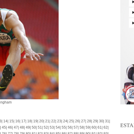
rmingham
3
|
14
|
15
|
16
|
17
|
18
|
19
|
20
|
21
|
22
|
23
|
24
|
25
|
26
|
27
|
28
|
29
|
30
|
31
|
ESTA
|
45
|
46
|
47
|
48
|
49
|
50
|
51
|
52
|
53
|
54
|
55
|
56
|
57
|
58
|
59
|
60
|
61
|
62
|
|
76
|
77
|
78
|
79
|
80
|
81
|
82
|
83
|
84
|
85
|
86
|
87
|
88
|
89
|
90
|
91
|
92
|
93
|