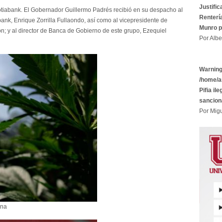
Justific
tiabank. El Gobernador Guillermo Padrés recibió en su despacho al
Rentería
ank, Enrique Zorrilla Fullaondo, así como al vicepresidente de
Munro p
n; y al director de Banca de Gobierno de este grupo, Ezequiel
Por Albe
Warnin
/home/a
Pifia il
sancion
Por Migu
ana