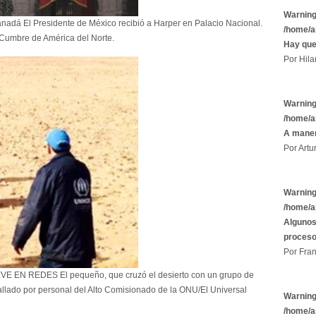
Warnin
anadá El Presidente de México recibió a Harper en Palacio Nacional.
/home/a
Cumbre de América del Norte.
Hay que
Por Hila
Warnin
/home/a
A maner
Por Artu
Warnin
/home/a
Algunos
proces
Por Fran
EN REDES El pequeño, que cruzó el desierto con un grupo de
hallado por personal del Alto Comisionado de la ONU/El Universal
Warnin
/home/a