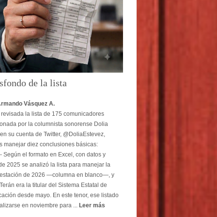
sfondo de la lista
Armando Vásquez A.
revisada la lista de 175 comunicadores
onada por la columnista sonorense Dolia
en su cuenta de Twitter, @DoliaEstevez,
 manejar diez conclusiones básicas:
- Según el formato en Excel, con datos y
e 2025 se analizó la lista para manejar la
estación de 2026 —columna en blanco—, y
erán era la titular del Sistema Estatal de
ción desde mayo. En este tenor, ese listado
alizarse en noviembre para ...
Leer más