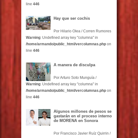
line
446
Hay que ser cochis
Por Hilario Olea / Corren Rumores
Warning
: Undefined array key "columna" in
/home/armando/public_html/vercolumnas.php
on
line
446
A manera de disculpa
Por Arturo Soto Munguía /
Warning
: Undefined array key "columna" in
/home/armando/public_html/vercolumnas.php
on
line
446
Algunos millones de pesos se
gastarán en el proceso interno
de MORENA en Sonora
Por Francisco Javier Ruíz Quirrin /