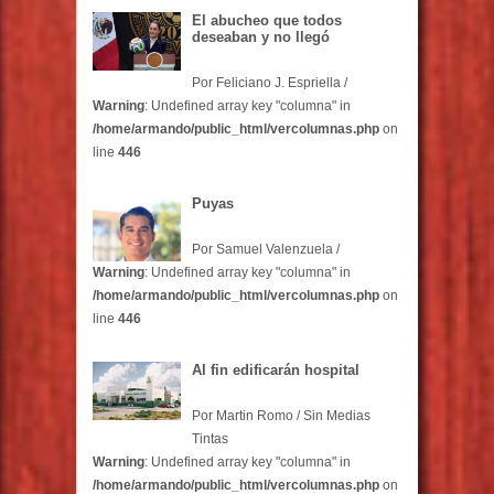
El abucheo que todos
deseaban y no llegó
Por Feliciano J. Espriella /
Warning
: Undefined array key "columna" in
/home/armando/public_html/vercolumnas.php
on
line
446
Puyas
Por Samuel Valenzuela /
Warning
: Undefined array key "columna" in
/home/armando/public_html/vercolumnas.php
on
line
446
Al fin edificarán hospital
Por Martin Romo / Sin Medias
Tintas
Warning
: Undefined array key "columna" in
/home/armando/public_html/vercolumnas.php
on