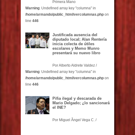
Primera Mano
Warning
: Undefined array key "columna" in
/home/armando/public_html/vercolumnas.php
on
line
446
Justificada ausencia del
diputado local; Alan Rentería
inicia colecta de útiles
escolares y Memo Munro
presentará su nuevo libro
Por Alberto Aldrete Valdez /
Warning
: Undefined array key "columna" in
/home/armando/public_html/vercolumnas.php
on
line
446
Pifia ilegal y descarada de
Mario Delgado; ¿lo sancionará
el INE?
Por Miguel Ãngel Vega C. /