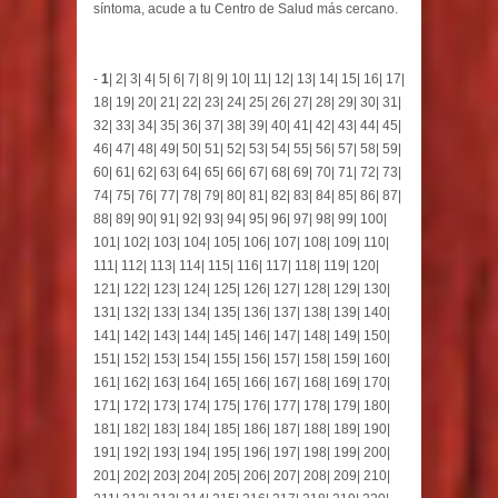
síntoma, acude a tu Centro de Salud más cercano.
-
1
|
2
|
3
|
4
|
5
|
6
|
7
|
8
|
9
|
10
|
11
|
12
|
13
|
14
|
15
|
16
|
17
|
18
|
19
|
20
|
21
|
22
|
23
|
24
|
25
|
26
|
27
|
28
|
29
|
30
|
31
|
32
|
33
|
34
|
35
|
36
|
37
|
38
|
39
|
40
|
41
|
42
|
43
|
44
|
45
|
46
|
47
|
48
|
49
|
50
|
51
|
52
|
53
|
54
|
55
|
56
|
57
|
58
|
59
|
60
|
61
|
62
|
63
|
64
|
65
|
66
|
67
|
68
|
69
|
70
|
71
|
72
|
73
|
74
|
75
|
76
|
77
|
78
|
79
|
80
|
81
|
82
|
83
|
84
|
85
|
86
|
87
|
88
|
89
|
90
|
91
|
92
|
93
|
94
|
95
|
96
|
97
|
98
|
99
|
100
|
101
|
102
|
103
|
104
|
105
|
106
|
107
|
108
|
109
|
110
|
111
|
112
|
113
|
114
|
115
|
116
|
117
|
118
|
119
|
120
|
121
|
122
|
123
|
124
|
125
|
126
|
127
|
128
|
129
|
130
|
131
|
132
|
133
|
134
|
135
|
136
|
137
|
138
|
139
|
140
|
141
|
142
|
143
|
144
|
145
|
146
|
147
|
148
|
149
|
150
|
151
|
152
|
153
|
154
|
155
|
156
|
157
|
158
|
159
|
160
|
161
|
162
|
163
|
164
|
165
|
166
|
167
|
168
|
169
|
170
|
171
|
172
|
173
|
174
|
175
|
176
|
177
|
178
|
179
|
180
|
181
|
182
|
183
|
184
|
185
|
186
|
187
|
188
|
189
|
190
|
191
|
192
|
193
|
194
|
195
|
196
|
197
|
198
|
199
|
200
|
201
|
202
|
203
|
204
|
205
|
206
|
207
|
208
|
209
|
210
|