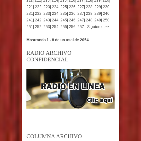
211
|
212
|
213
|
214
|
215
|
216
|
217
|
218
|
219
|
220
|
221
|
222
|
223
|
224
|
225
|
226
|
227
|
228
|
229
|
230
|
231
|
232
|
233
|
234
|
235
|
236
|
237
|
238
|
239
|
240
|
241
|
242
|
243
|
244
|
245
|
246
|
247
|
248
|
249
|
250
|
251
|
252
|
253
|
254
|
255
|
256
|
257
-
Siguiente >>
Mostrando 1 - 8 de un total de 2054
RADIO ARCHIVO
CONFIDENCIAL
COLUMNA ARCHIVO