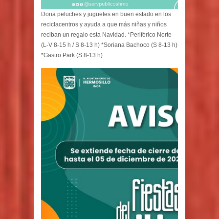
Dona peluches y juguetes en buen estado en los
reciclacentros y ayuda a que más niñas y niños
reciban un regalo esta Navidad. *Periférico Norte
(L-V 8-15 h / S 8-13 h) *Soriana Bachoco (S 8-13 h)
*Gastro Park (S 8-13 h)