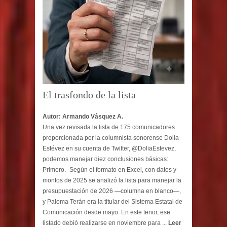
El trasfondo de la lista
Autor: Armando Vásquez A.
Una vez revisada la lista de 175 comunicadores
proporcionada por la columnista sonorense Dolia
Estévez en su cuenta de Twitter, @DoliaEstevez,
podemos manejar diez conclusiones básicas:
Primero.- Según el formato en Excel, con datos y
montos de 2025 se analizó la lista para manejar la
presupuestación de 2026 —columna en blanco—,
y Paloma Terán era la titular del Sistema Estatal de
Comunicación desde mayo. En este tenor, ese
listado debió realizarse en noviembre para ...
Leer