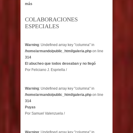
más
COLABORACIONES
ESPECIALES
Warning
: Undefined array key "columna" in
/home/armando/public_html/galeria.php
on line
314
El abucheo que todos deseaban y no llegó
Por Feliciano J. Espriella /
Warning
: Undefined array key "columna" in
/home/armando/public_html/galeria.php
on line
314
Puyas
Por Samuel Valenzuela /
Warning
: Undefined array key "columna" in