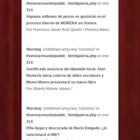
/home/armando/public_html/galeria.php
on line
314
Algunos millones de pesos se gastarán en el
proceso interno de MORENA en Sonora
Por Francisco Javier Ruíz Quirrin / Primera Mano
Warning
: Undefined array key "columna" in
/home/armando/public_html/galeria.php
on line
314
Justificada ausencia del diputado local; Alan
Rentería inicia colecta de útiles escolares y
Memo Munro presentará su nuevo libro
Por Alberto Aldrete Valdez /
Warning
: Undefined array key "columna" in
/home/armando/public_html/galeria.php
on line
314
Pifia ilegal y descarada de Mario Delgado; ¿lo
sancionará el INE?