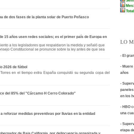
a de dos fases de la planta solar de Puerto Peñasco
e 15 años usen redes sociales; es el primer país de Europa en
LO M
ento a los legisladores que respaldaron la medida y señaló que
sejo Constitucional se pronuncie sobre la ley antes de que sea
- El gra
- Muere 
o 2026 de fútbol
n Torres en el tiempo extra España conquistó su segunda copa del
años
- Super
paneles
ce del 85% del "Cárcamo H Cerro Colorado"
en los 
- HBO c
una cua
a reforzar medidas preventivas por lluvias en la entidad
- Super
etapa d
obernador de Baja California, por delincuencia organizada y