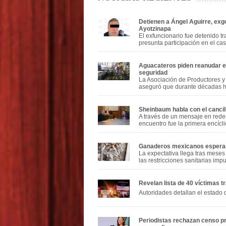
Detienen a Ángel Aguirre, exg
Ayotzinapa
El exfuncionario fue detenido tr
presunta participación en el ca
Aguacateros piden reanudar e
seguridad
La Asociación de Productores 
aseguró que durante décadas ha
Sheinbaum habla con el cancill
A través de un mensaje en rede
encuentro fue la primera encícli
Ganaderos mexicanos esperan 
La expectativa llega tras mese
las restricciones sanitarias im
Revelan lista de 40 víctimas
Autoridades detallan el estado 
Periodistas rechazan censo pro