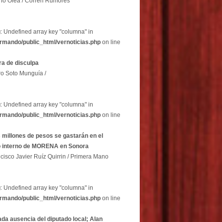
rio Olea / Corren Rumores
g
: Undefined array key "columna" in
rmando/public_html/vernoticias.php
on line
a de disculpa
ro Soto Munguía /
g
: Undefined array key "columna" in
rmando/public_html/vernoticias.php
on line
 millones de pesos se gastarán en el
o interno de MORENA en Sonora
cisco Javier Ruíz Quirrin / Primera Mano
g
: Undefined array key "columna" in
rmando/public_html/vernoticias.php
on line
ada ausencia del diputado local; Alan