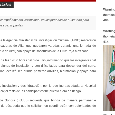
rincipal
Warnin
/home/a
r acompañamiento institucional en las jornadas de búsqueda para
404
nas participantes
Warnin
/home/a
de la Agencia Ministerial de Investigación Criminal (AMIC) rescataron
414
uscadoras de Altar que quedaron varadas durante una jornada de
pio de Altar, con apoyo de socorristas de la Cruz Roja Mexicana.
r de las 14:00 horas del 6 de julio, informando que las integrantes del
signos de insolación y con dificultades para descender del cerro.
s localizó, les brindó primeros auxilios, hidratación y apoyo para
nsolación y deshidratación, por lo que fue trasladada al Hospital
; el resto de las participantes fue puesto fuera de riesgo.
do de Sonora (FGJES) recuerda que brinda de manera permanente
s de búsqueda que lo solicitan, en coordinación con autoridades de