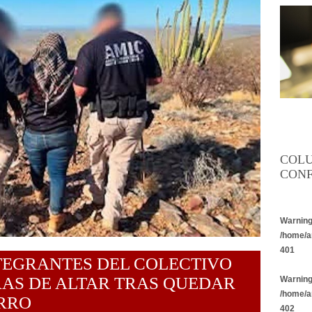
COL
CONF
Warnin
/home/a
401
NTEGRANTES DEL COLECTIVO
AS DE ALTAR TRAS QUEDAR
Warnin
/home/a
RRO
402