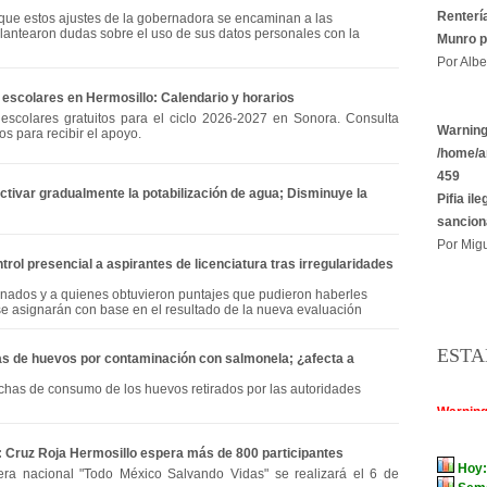
Rentería
que estos ajustes de la gobernadora se encaminan a las
lantearon dudas sobre el uso de sus datos personales con la
Munro p
Por Albe
escolares en Hermosillo: Calendario y horarios
 escolares gratuitos para el ciclo 2026-2027 en Sonora. Consulta
Warnin
os para recibir el apoyo.
/home/a
459
ctivar gradualmente la potabilización de agua; Disminuye la
Pifia il
sancion
Por Migu
ol presencial a aspirantes de licenciatura tras irregularidades
nados y a quienes obtuvieron puntajes que pudieron haberles
 se asignarán con base en el resultado de la nueva evaluación
ESTA
as de huevos por contaminación con salmonela; ¿afecta a
echas de consumo de los huevos retirados por las autoridades
a: Cruz Roja Hermosillo espera más de 800 participantes
era nacional "Todo México Salvando Vidas" se realizará el 6 de