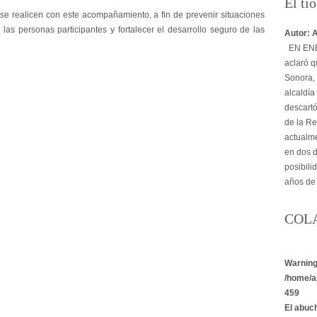
El tí
 se realicen con este acompañamiento, a fin de prevenir situaciones
las personas participantes y fortalecer el desarrollo seguro de las
Autor: 
EN ENER
aclaró q
Sonora, 
alcaldía
descartó
de la Re
actualme
en dos d
posibili
años de
COL
Warnin
/home/a
459
El abuc