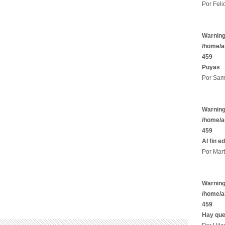
Por Felic
Warnin
/home/a
459
Puyas
Por Sam
Warnin
/home/a
459
Al fin e
Por Mart
Warnin
/home/a
459
Hay que