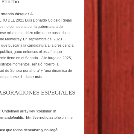
o Poncho
Armando Vásquez A.
O DEL 2021 Luis Donaldo Colosio Riojas
ue no competiría por la gubernatura de
ese mismo mes hizo oficial que buscaría la
 de Monterrey. En septiembre del 2023
 que buscaría la candidatura a la presidencia
pública, ganó entonces el escaño que
nte tiene en el Senado. A lo largo de 2025,
istintos momentos, señaló: "cierro la
dad de Sonora por ahora" y "una dinámica de
 empaparse d ...
Leer más
ABORACIONES ESPECIALES
g
: Undefined array key "columna" in
rmando/public_html/vernoticias.php
on line
heo que todos deseaban y no llegó