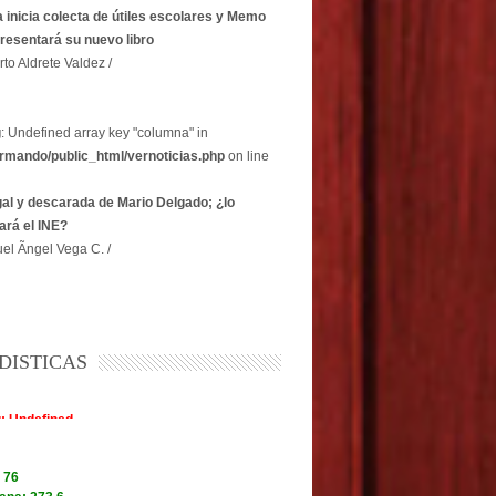
 inicia colecta de útiles escolares y Memo
resentará su nuevo libro
rto Aldrete Valdez /
g
: Undefined array key "columna" in
rmando/public_html/vernoticias.php
on line
egal y descarada de Mario Delgado; ¿lo
ará el INE?
el Ãngel Vega C. /
DISTICAS