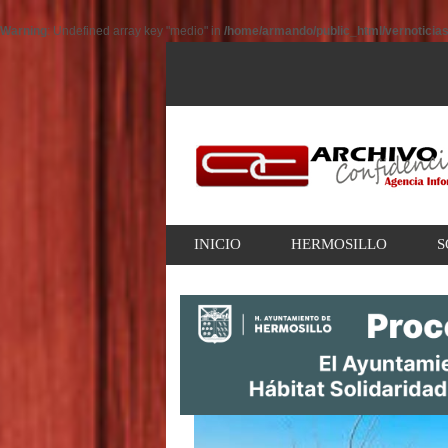
Warning
: Undefined array key "medio" in
/home/armando/public_html/vernoticia
INICIO
HERMOSILLO
S