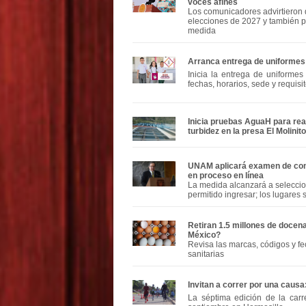
voces afines
Los comunicadores advirtieron 
elecciones de 2027 y también p
medida
Arranca entrega de uniformes 
Inicia la entrega de uniformes
fechas, horarios, sede y requisit
Inicia pruebas AguaH para rea
turbidez en la presa El Molinito
UNAM aplicará examen de contr
en proceso en línea
La medida alcanzará a seleccio
permitido ingresar; los lugares
Retiran 1.5 millones de docen
México?
Revisa las marcas, códigos y f
sanitarias
Invitan a correr por una caus
La séptima edición de la carr