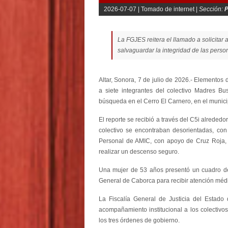
2026-07-07 |
Tomado de internet |
Sección:
P
La FGJES reitera el llamado a solicita
salvaguardar la integridad de las perso
Altar, Sonora, 7 de julio de 2026.- Elementos 
a siete integrantes del colectivo Madres B
búsqueda en el Cerro El Carnero, en el munici
El reporte se recibió a través del C5i alrededo
colectivo se encontraban desorientadas, con 
Personal de AMIC, con apoyo de Cruz Roja, la
realizar un descenso seguro.
Una mujer de 53 años presentó un cuadro de i
General de Caborca para recibir atención médica
La Fiscalía General de Justicia del Esta
acompañamiento institucional a los colectivo
los tres órdenes de gobierno.