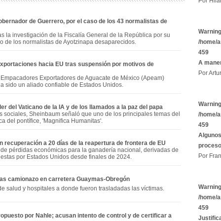
Por Hila
obernador de Guerrero, por el caso de los 43 normalistas de
Warnin
as la investigación de la Fiscalía General de la República por su
so de los normalistas de Ayotzinapa desaparecidos.
/home/a
459
A maner
xportaciones hacia EU tras suspensión por motivos de
Por Artu
y Empacadores Exportadores de Aguacate de México (Apeam)
 sido un aliado confiable de Estados Unidos.
Warnin
er del Vaticano de la IA y de los llamados a la paz del papa
s sociales, Sheinbaum señaló que uno de los principales temas del
/home/a
ca del pontífice, 'Magnifica Humanitas'.
459
Algunos
recuperación a 20 días de la reapertura de frontera de EU
proces
s de pérdidas económicas para la ganadería nacional, derivadas de
Por Fran
puestas por Estados Unidos desde finales de 2024.
 tras camionazo en carretera Guaymas-Obregón
Warnin
de salud y hospitales a donde fueron trasladadas las víctimas.
/home/a
459
puesto por Nahle; acusan intento de control y de certificar a
Justific