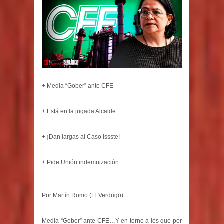
+ Media “Gober” ante CFE
+ Está en la jugada Alcalde
+ ¡Dan largas al Caso Issste!
+ Pide Unión indemnización
Por Martín Romo (El Verdugo)
Media “Gober” ante CFE…Y en torno a los que por