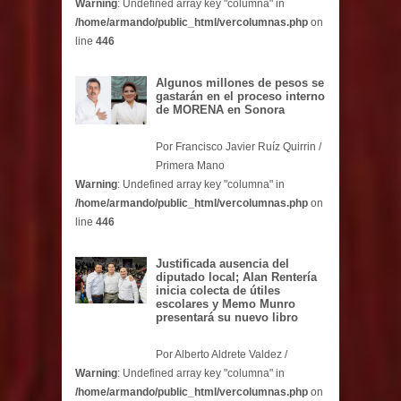
Warning
: Undefined array key "columna" in
/home/armando/public_html/vercolumnas.php
on
line
446
Algunos millones de pesos se
gastarán en el proceso interno
de MORENA en Sonora
Por Francisco Javier Ruíz Quirrin /
Primera Mano
Warning
: Undefined array key "columna" in
/home/armando/public_html/vercolumnas.php
on
line
446
Justificada ausencia del
diputado local; Alan Rentería
inicia colecta de útiles
escolares y Memo Munro
presentará su nuevo libro
Por Alberto Aldrete Valdez /
Warning
: Undefined array key "columna" in
/home/armando/public_html/vercolumnas.php
on