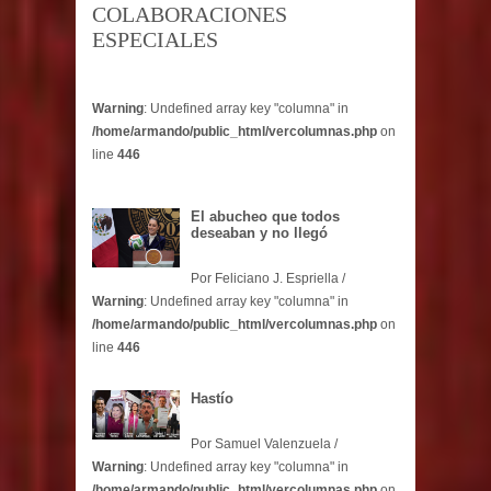
COLABORACIONES
ESPECIALES
Warning
: Undefined array key "columna" in
/home/armando/public_html/vercolumnas.php
on
line
446
El abucheo que todos
deseaban y no llegó
Por Feliciano J. Espriella /
Warning
: Undefined array key "columna" in
/home/armando/public_html/vercolumnas.php
on
line
446
Hastío
Por Samuel Valenzuela /
Warning
: Undefined array key "columna" in
/home/armando/public_html/vercolumnas.php
on