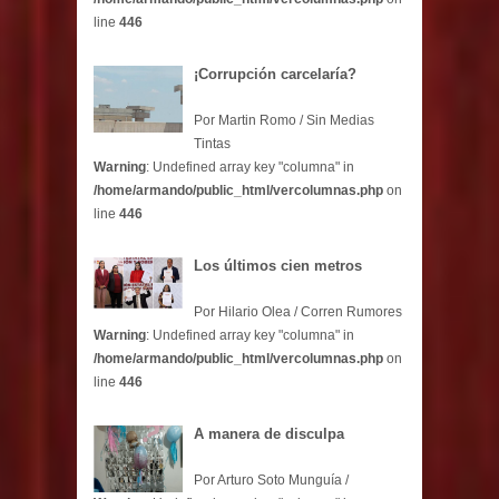
line
446
¡Corrupción carcelaría?
Por Martin Romo / Sin Medias
Tintas
Warning
: Undefined array key "columna" in
/home/armando/public_html/vercolumnas.php
on
line
446
Los últimos cien metros
Por Hilario Olea / Corren Rumores
Warning
: Undefined array key "columna" in
/home/armando/public_html/vercolumnas.php
on
line
446
A manera de disculpa
Por Arturo Soto Munguía /