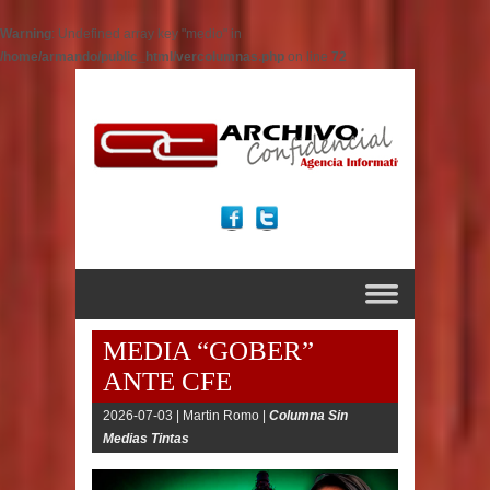
Warning
: Undefined array key "medio" in
/home/armando/public_html/vercolumnas.php
on line
72
MEDIA “GOBER”
ANTE CFE
2026-07-03 |
Martin Romo |
Columna Sin
Medias Tintas