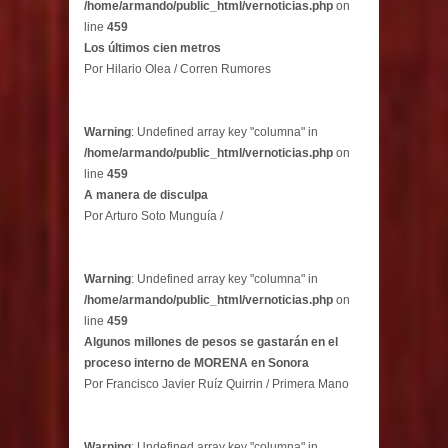
/home/armando/public_html/vernoticias.php
on
line
459
Los últimos cien metros
Por Hilario Olea / Corren Rumores
Warning
: Undefined array key "columna" in
/home/armando/public_html/vernoticias.php
on
line
459
A manera de disculpa
Por Arturo Soto Munguía /
Warning
: Undefined array key "columna" in
/home/armando/public_html/vernoticias.php
on
line
459
Algunos millones de pesos se gastarán en el
proceso interno de MORENA en Sonora
Por Francisco Javier Ruíz Quirrin / Primera Mano
Warning
: Undefined array key "columna" in