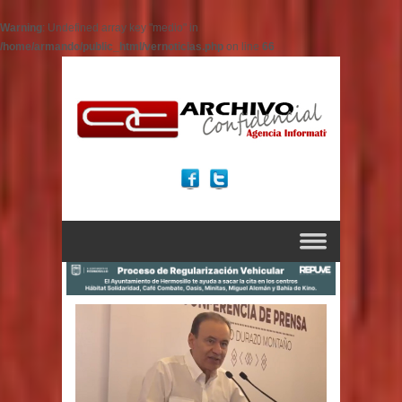
Warning
: Undefined array key "medio" in
/home/armando/public_html/vernoticias.php
on line
66