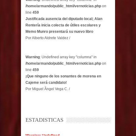
/home/armando/public_html/vernoticias.php
on
line
459
Justificada ausencia del diputado local; Alan
Rentería inicia colecta de útiles escolares y
Memo Munro presentará su nuevo libro
Por Alberto Aldrete Valdez /
Warning
: Undefined array key "columna" in
/home/armando/public_html/vernoticias.php
on
line
459
¡Que ninguno de los sonantes de morena en
Cajeme será candidato!
Por Miguel Ãngel Vega C. /
ESTADISTICAS