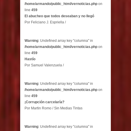
/home/armando/public_html/vernoticias.php
on
line
459
El abucheo que todos deseaban y no llegó
Por Feliciano J. Espriella /
Warning
: Undefined array key "columna" in
/home/armando/public_html/vernoticias.php
on
line
459
Hastío
Por Samuel Valenzuela /
Warning
: Undefined array key "columna" in
/home/armando/public_html/vernoticias.php
on
line
459
¡Corrupción carcelaría?
Por Martin Romo / Sin Medias Tintas
Warning
: Undefined array key "columna" in