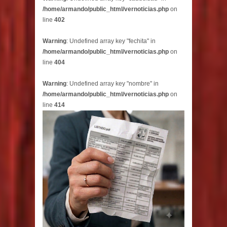
/home/armando/public_html/vernoticias.php
on
line
402
Warning
: Undefined array key "fechita" in
/home/armando/public_html/vernoticias.php
on
line
404
Warning
: Undefined array key "nombre" in
/home/armando/public_html/vernoticias.php
on
line
414