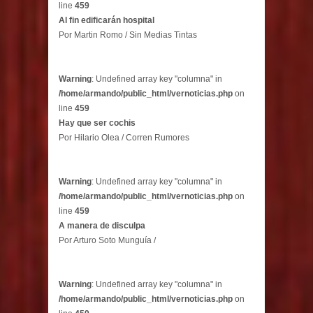
line
459
Al fin edificarán hospital
Por Martin Romo / Sin Medias Tintas
Warning
: Undefined array key "columna" in
/home/armando/public_html/vernoticias.php
on
line
459
Hay que ser cochis
Por Hilario Olea / Corren Rumores
Warning
: Undefined array key "columna" in
/home/armando/public_html/vernoticias.php
on
line
459
A manera de disculpa
Por Arturo Soto Munguía /
Warning
: Undefined array key "columna" in
/home/armando/public_html/vernoticias.php
on