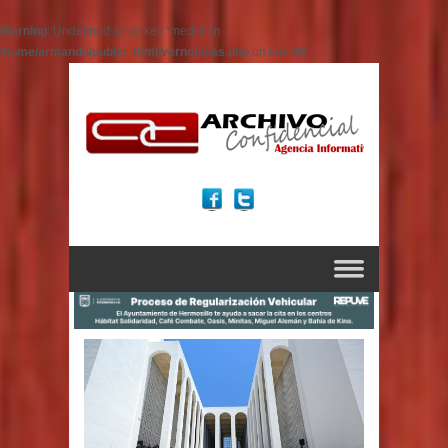
Warning
: Undefined array key "medio" in
/home/armando/public_html/vernoticias.php
on line
66