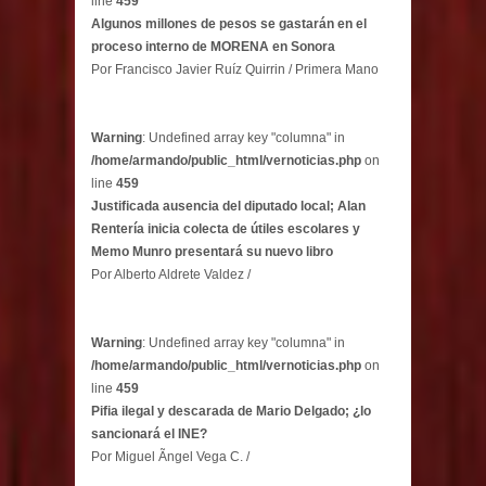
line
459
Algunos millones de pesos se gastarán en el
proceso interno de MORENA en Sonora
Por Francisco Javier Ruíz Quirrin / Primera Mano
Warning
: Undefined array key "columna" in
/home/armando/public_html/vernoticias.php
on
line
459
Justificada ausencia del diputado local; Alan
Rentería inicia colecta de útiles escolares y
Memo Munro presentará su nuevo libro
Por Alberto Aldrete Valdez /
Warning
: Undefined array key "columna" in
/home/armando/public_html/vernoticias.php
on
line
459
Pifia ilegal y descarada de Mario Delgado; ¿lo
sancionará el INE?
Por Miguel Ãngel Vega C. /