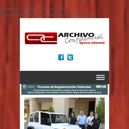
Warning
: Undefined array key "medio" in
/home/armando/public_html/vernoticias.php
on line
66