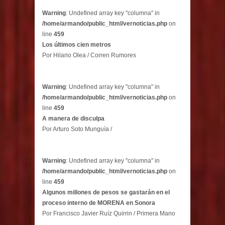
Warning
: Undefined array key "columna" in
/home/armando/public_html/vernoticias.php
on
line
459
Los últimos cien metros
Por Hilario Olea / Corren Rumores
Warning
: Undefined array key "columna" in
/home/armando/public_html/vernoticias.php
on
line
459
A manera de disculpa
Por Arturo Soto Munguía /
Warning
: Undefined array key "columna" in
/home/armando/public_html/vernoticias.php
on
line
459
Algunos millones de pesos se gastarán en el
proceso interno de MORENA en Sonora
Por Francisco Javier Ruíz Quirrin / Primera Mano