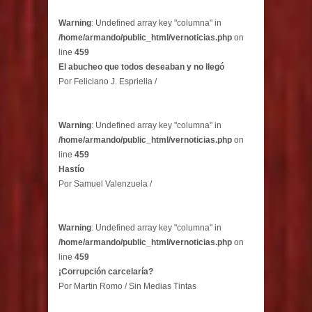
Warning
: Undefined array key "columna" in
/home/armando/public_html/vernoticias.php
on
line
459
El abucheo que todos deseaban y no llegó
Por Feliciano J. Espriella /
Warning
: Undefined array key "columna" in
/home/armando/public_html/vernoticias.php
on
line
459
Hastío
Por Samuel Valenzuela /
Warning
: Undefined array key "columna" in
/home/armando/public_html/vernoticias.php
on
line
459
¡Corrupción carcelaría?
Por Martin Romo / Sin Medias Tintas