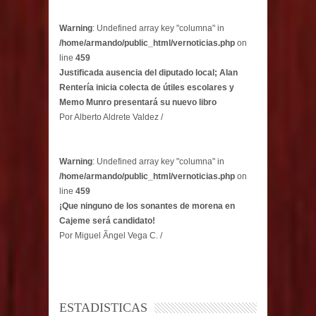
Warning
: Undefined array key "columna" in
/home/armando/public_html/vernoticias.php
on
line
459
Justificada ausencia del diputado local; Alan
Rentería inicia colecta de útiles escolares y
Memo Munro presentará su nuevo libro
Por Alberto Aldrete Valdez /
Warning
: Undefined array key "columna" in
/home/armando/public_html/vernoticias.php
on
line
459
¡Que ninguno de los sonantes de morena en
Cajeme será candidato!
Por Miguel Ãngel Vega C. /
ESTADISTICAS