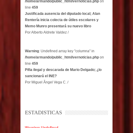
/home/armando/public_html/vernoticias.php
on
line
459
Justificada ausencia del diputado local; Alan
Rentería inicia colecta de útiles escolares y
Memo Munro presentará su nuevo libro
Por Alberto Aldrete Valdez /
Warning
: Undefined array key "columna" in
/home/armando/public_html/vernoticias.php
on
line
459
Pifia ilegal y descarada de Mario Delgado; ¿lo
sancionará el INE?
Por Miguel Ãngel Vega C. /
ESTADISTICAS