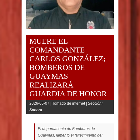
MUERE EL
COMANDANTE
CARLOS GONZÁLEZ;
BOMBEROS DE
GUAYMAS
REALIZARÁ
GUARDIA DE HONOR
2026-05-07 |
Tomado de internet |
Sección:
Sonora
El departamento de Bomberos de
Guaymas, lamentó el fallecimiento del