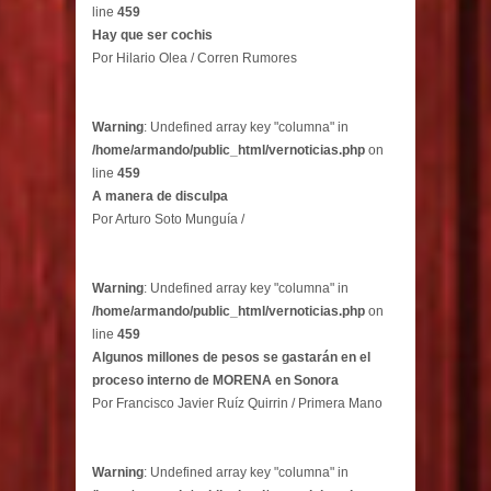
line
459
Hay que ser cochis
Por Hilario Olea / Corren Rumores
Warning
: Undefined array key "columna" in
/home/armando/public_html/vernoticias.php
on
line
459
A manera de disculpa
Por Arturo Soto Munguía /
Warning
: Undefined array key "columna" in
/home/armando/public_html/vernoticias.php
on
line
459
Algunos millones de pesos se gastarán en el
proceso interno de MORENA en Sonora
Por Francisco Javier Ruíz Quirrin / Primera Mano
Warning
: Undefined array key "columna" in