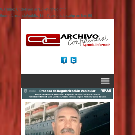
Warning
: Undefined array key "medio" in
/home/armando/public_html/vernoticias.php
on line
66