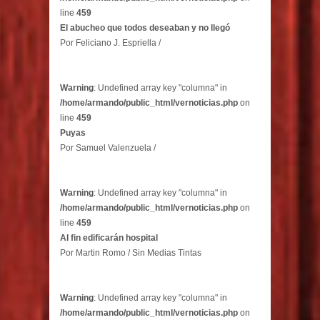
line
459
El abucheo que todos deseaban y no llegó
Por Feliciano J. Espriella /
Warning
: Undefined array key "columna" in
/home/armando/public_html/vernoticias.php
on
line
459
Puyas
Por Samuel Valenzuela /
Warning
: Undefined array key "columna" in
/home/armando/public_html/vernoticias.php
on
line
459
Al fin edificarán hospital
Por Martin Romo / Sin Medias Tintas
Warning
: Undefined array key "columna" in
/home/armando/public_html/vernoticias.php
on