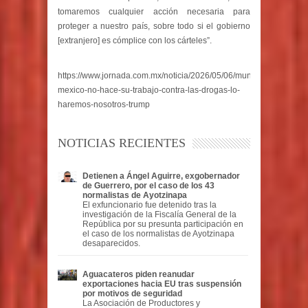
tomaremos cualquier acción necesaria para
proteger a nuestro país, sobre todo si el gobierno
[extranjero] es cómplice con los cárteles”.
https://www.jornada.com.mx/noticia/2026/05/06/mundo/si-
mexico-no-hace-su-trabajo-contra-las-drogas-lo-
haremos-nosotros-trump
NOTICIAS RECIENTES
Detienen a Ángel Aguirre, exgobernador
de Guerrero, por el caso de los 43
normalistas de Ayotzinapa
El exfuncionario fue detenido tras la
investigación de la Fiscalía General de la
República por su presunta participación en
el caso de los normalistas de Ayotzinapa
desaparecidos.
Aguacateros piden reanudar
exportaciones hacia EU tras suspensión
por motivos de seguridad
La Asociación de Productores y