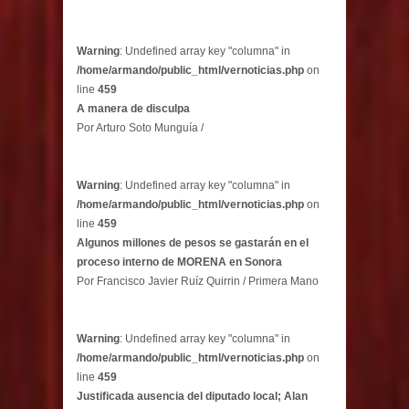
Warning
: Undefined array key "columna" in
/home/armando/public_html/vernoticias.php
on
line
459
A manera de disculpa
Por Arturo Soto Munguía /
Warning
: Undefined array key "columna" in
/home/armando/public_html/vernoticias.php
on
line
459
Algunos millones de pesos se gastarán en el
proceso interno de MORENA en Sonora
Por Francisco Javier Ruíz Quirrin / Primera Mano
Warning
: Undefined array key "columna" in
/home/armando/public_html/vernoticias.php
on
line
459
Justificada ausencia del diputado local; Alan