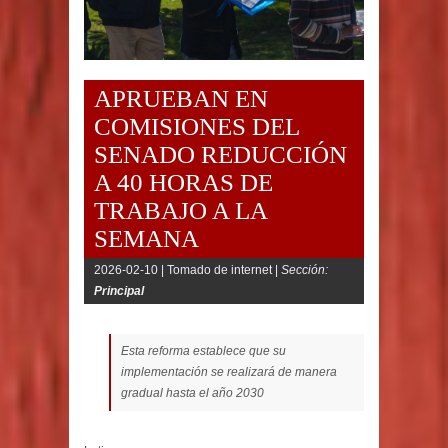
APRUEBAN EN
COMISIONES DEL
SENADO REDUCCIÓN
A 40 HORAS DE
TRABAJO A LA
SEMANA
2026-02-10 |
Tomado de internet |
Sección:
Principal
Esta reforma establece que su
implementación se realizará de manera
gradual hasta el año 2030