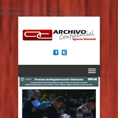
Warning
: Undefined array key "medio" in
/home/armando/public_html/vernoticias.php
on line
86