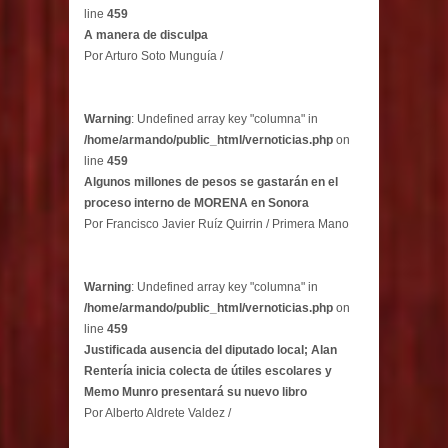
line
459
A manera de disculpa
Por Arturo Soto Munguía /
Warning
: Undefined array key "columna" in
/home/armando/public_html/vernoticias.php
on
line
459
Algunos millones de pesos se gastarán en el
proceso interno de MORENA en Sonora
Por Francisco Javier Ruíz Quirrin / Primera Mano
Warning
: Undefined array key "columna" in
/home/armando/public_html/vernoticias.php
on
line
459
Justificada ausencia del diputado local; Alan
Rentería inicia colecta de útiles escolares y
Memo Munro presentará su nuevo libro
Por Alberto Aldrete Valdez /