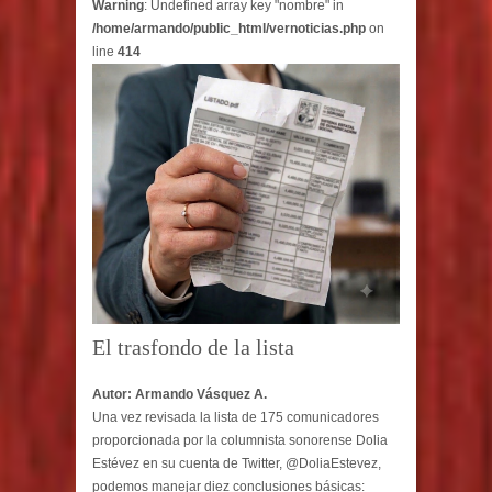
Warning
: Undefined array key "nombre" in
/home/armando/public_html/vernoticias.php
on
line
414
El trasfondo de la lista
Autor: Armando Vásquez A.
Una vez revisada la lista de 175 comunicadores
proporcionada por la columnista sonorense Dolia
Estévez en su cuenta de Twitter, @DoliaEstevez,
podemos manejar diez conclusiones básicas: