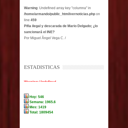
Warning
: Undefined array key "columna" in
/home/armando/public_html/vernoticias.php
on
line
459
Pifia ilegal y descarada de Mario Delgado; ¿lo
sancionará el INE?
Por Miguel Ãngel Vega C. /
ESTADISTICAS