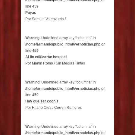
line
459
Puyas
Por Samuel Valenzuela /
Warning
: Undefined array key "columna" in
/home/armando/public_html/vernoticias.php
on
line
459
Al fin edificarán hospital
Por Martin Romo / Sin Medias Tintas
Warning
: Undefined array key "columna" in
/home/armando/public_html/vernoticias.php
on
line
459
Hay que ser cochis
Por Hilario Olea / Corren Rumores
Warning
: Undefined array key "columna" in
/home/armando/public_html/vernoticias.php
on