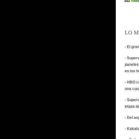
LO M
- El gra
- Super
paneles
en los 
- HBO c
una cua
- Super
etapa d
- Del a
- Kakalo