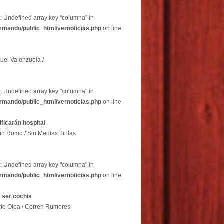
g
: Undefined array key "columna" in
rmando/public_html/vernoticias.php
on line
uel Valenzuela /
g
: Undefined array key "columna" in
rmando/public_html/vernoticias.php
on line
dificarán hospital
in Romo / Sin Medias Tintas
g
: Undefined array key "columna" in
rmando/public_html/vernoticias.php
on line
 ser cochis
rio Olea / Corren Rumores