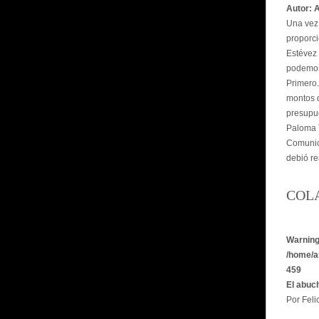
Autor: 
Una vez 
proporci
Estévez 
podemos
Primero.
montos d
presupu
Paloma T
Comunica
debió re
COL
Warnin
/home/a
459
El abuc
Por Felic