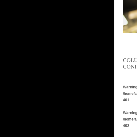
COL
CONF
Warnin
/home/a
401
Warnin
/home/a
402