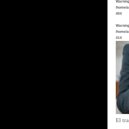
Warnin
/home/a
404
Warnin
/home/a
414
El tra