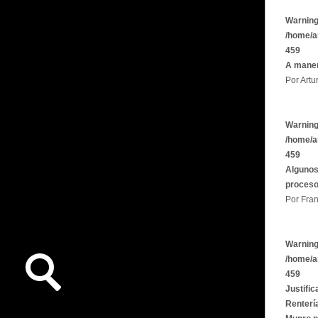
Warnin
/home/a
459
A maner
Por Artu
Warnin
/home/a
459
Algunos
proces
Por Fran
Warnin
/home/a
459
Justific
Rentería