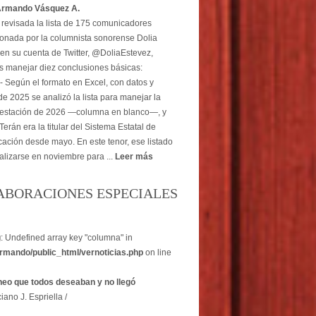
Armando Vásquez A.
revisada la lista de 175 comunicadores
onada por la columnista sonorense Dolia
en su cuenta de Twitter, @DoliaEstevez,
 manejar diez conclusiones básicas:
- Según el formato en Excel, con datos y
e 2025 se analizó la lista para manejar la
estación de 2026 —columna en blanco—, y
erán era la titular del Sistema Estatal de
ción desde mayo. En este tenor, ese listado
alizarse en noviembre para ...
Leer más
ABORACIONES ESPECIALES
g
: Undefined array key "columna" in
rmando/public_html/vernoticias.php
on line
heo que todos deseaban y no llegó
iano J. Espriella /