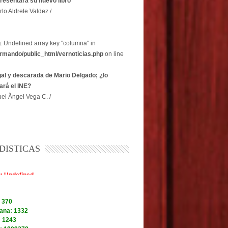
resentará su nuevo libro
rto Aldrete Valdez /
g
: Undefined array key "columna" in
rmando/public_html/vernoticias.php
on line
egal y descarada de Mario Delgado; ¿lo
ará el INE?
el Ãngel Vega C. /
DISTICAS