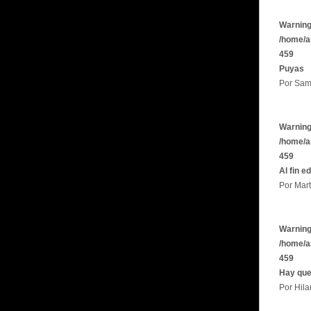
Warnin
/home/a
459
Puyas
Por Sam
Warnin
/home/a
459
Al fin e
Por Mart
Warnin
/home/a
459
Hay que
Por Hila