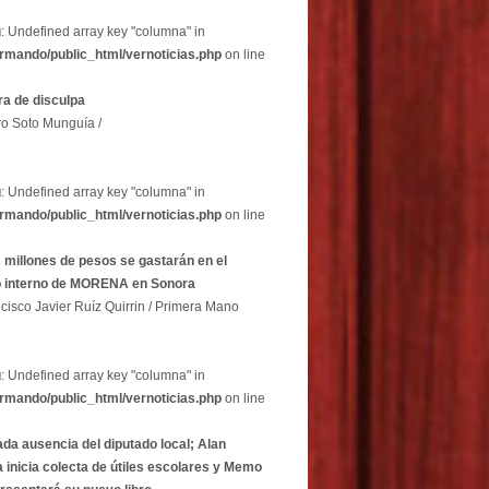
g
: Undefined array key "columna" in
rmando/public_html/vernoticias.php
on line
a de disculpa
ro Soto Munguía /
g
: Undefined array key "columna" in
rmando/public_html/vernoticias.php
on line
 millones de pesos se gastarán en el
o interno de MORENA en Sonora
cisco Javier Ruíz Quirrin / Primera Mano
g
: Undefined array key "columna" in
rmando/public_html/vernoticias.php
on line
ada ausencia del diputado local; Alan
 inicia colecta de útiles escolares y Memo