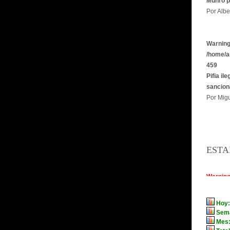
Munro p
Por Albe
Warnin
/home/a
459
Pifia il
sancion
Por Migu
ESTA