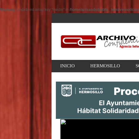
Warning
: Undefined array key "medio" in
/home/armando/public_html/vernoticia
INICIO
HERMOSILLO
S