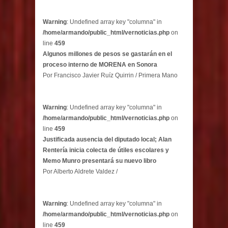
Warning
: Undefined array key "columna" in
/home/armando/public_html/vernoticias.php
on
line
459
Algunos millones de pesos se gastarán en el
proceso interno de MORENA en Sonora
Por Francisco Javier Ruíz Quirrin / Primera Mano
Warning
: Undefined array key "columna" in
/home/armando/public_html/vernoticias.php
on
line
459
Justificada ausencia del diputado local; Alan
Rentería inicia colecta de útiles escolares y
Memo Munro presentará su nuevo libro
Por Alberto Aldrete Valdez /
Warning
: Undefined array key "columna" in
/home/armando/public_html/vernoticias.php
on
line
459