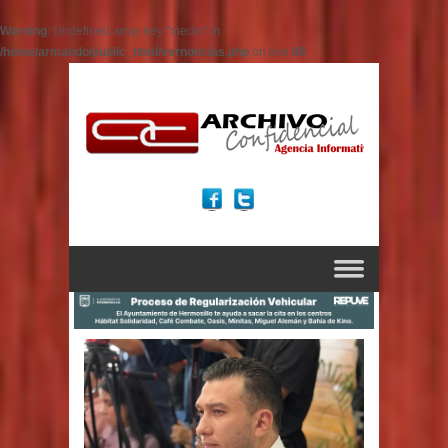
Warning
: Undefined array key "medio" in
/home/armando/public_html/vernoticias.php
on line
66