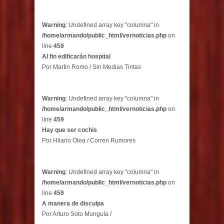
Warning
: Undefined array key "columna" in
/home/armando/public_html/vernoticias.php
on
line
459
Al fin edificarán hospital
Por Martin Romo / Sin Medias Tintas
Warning
: Undefined array key "columna" in
/home/armando/public_html/vernoticias.php
on
line
459
Hay que ser cochis
Por Hilario Olea / Corren Rumores
Warning
: Undefined array key "columna" in
/home/armando/public_html/vernoticias.php
on
line
459
A manera de disculpa
Por Arturo Soto Munguía /