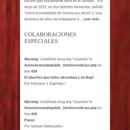
escaño que actualmente tiene en el Senado. A lo
largo de 2025, en dos distintos momentos, señaló:
"cierro la posibilidad de Sonora por ahora" y "una
dinámica de años de empaparse d ...
Leer más
COLABORACIONES
ESPECIALES
Warning
: Undefined array key "columna" in
/home/armando/public_html/vernoticias.php
on
line
459
El abucheo que todos deseaban y no llegó
Por Feliciano J. Espriella /
Warning
: Undefined array key "columna" in
/home/armando/public_html/vernoticias.php
on
line
459
Puyas
Por Samuel Valenzuela /