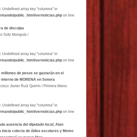
g
: Undefined array key "columna" in
rmando/public_html/vernoticias.php
on line
a de disculpa
ro Soto Munguía /
g
: Undefined array key "columna" in
rmando/public_html/vernoticias.php
on line
 millones de pesos se gastarán en el
o interno de MORENA en Sonora
cisco Javier Ruíz Quirrin / Primera Mano
g
: Undefined array key "columna" in
rmando/public_html/vernoticias.php
on line
ada ausencia del diputado local; Alan
 inicia colecta de útiles escolares y Memo