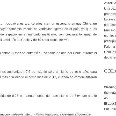
Autor: 
Una vez 
proporci
Estévez 
on los vaivenes arancelarios y, en un escenario en que China, en
podemos
ayor comercialización de vehículos ligeros en el país, ya que las
Primero.
ndo espacio en el mercado mexicano, con crecimiento anual de
montos d
tre del año de Geely, y de 19.6 por ciento de MG.
presupu
Paloma T
Comunica
ientras Nissan se enfrentó a una caída de uno por ciento durante el
debió re
COL
ches aumentaron 7.6 por ciento sólo en junio de este año, para
ad más alta desde el sexto mes de 2017, cuando se comercializaron
Warnin
/home/a
da de 0.26 por ciento, luego del crecimiento de 6.94 por ciento
459
El abuc
Por Felic
03/economia/se-vendieron-754-mil-autos-nuevos-en-mexico-entre-