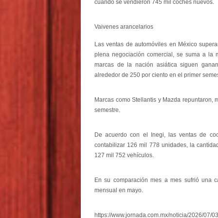
cuando se vendieron 745 mil coches nuevos.
Vaivenes arancelarios
Las ventas de automóviles en México superar
plena negociación comercial, se suma a la m
marcas de la nación asiática siguen gana
alrededor de 250 por ciento en el primer semes
Marcas como Stellantis y Mazda repuntaron, m
semestre.
De acuerdo con el Inegi, las ventas de co
contabilizar 126 mil 778 unidades, la cantid
127 mil 752 vehículos.
En su comparación mes a mes sufrió una caí
mensual en mayo.
https://www.jornada.com.mx/noticia/2026/07/