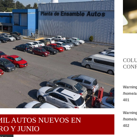
COL
CONF
Warnin
/home/a
401
Warnin
MIL AUTOS NUEVOS EN
/home/a
402
O Y JUNIO