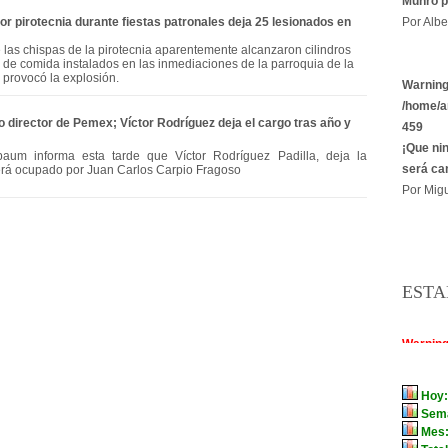
Munro p
Por Albe
r pirotecnia durante fiestas patronales deja 25 lesionados en
las chispas de la pirotecnia aparentemente alcanzaron cilindros
 de comida instalados en las inmediaciones de la parroquia de la
provocó la explosión.
Warnin
/home/a
 director de Pemex; Víctor Rodríguez deja el cargo tras año y
459
¡Que ni
aum informa esta tarde que Víctor Rodríguez Padilla, deja la
será ca
erá ocupado por Juan Carlos Carpio Fragoso
Por Migu
ESTA