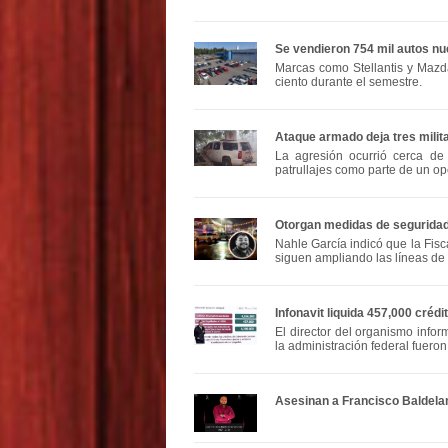
Se vendieron 754 mil autos nu
Marcas como Stellantis y Mazd
ciento durante el semestre.
Ataque armado deja tres milita
La agresión ocurrió cerca de
patrullajes como parte de un o
Otorgan medidas de seguridad 
Nahle García indicó que la Fisc
siguen ampliando las líneas de 
Infonavit liquida 457,000 créd
El director del organismo infor
la administración federal fueron
Asesinan a Francisco Baldela