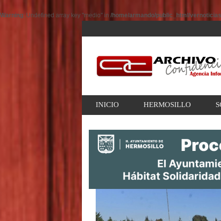
Warning
: Undefined array key "medio" in
/home/armando/public_html/vernoticia
INICIO
HERMOSILLO
S