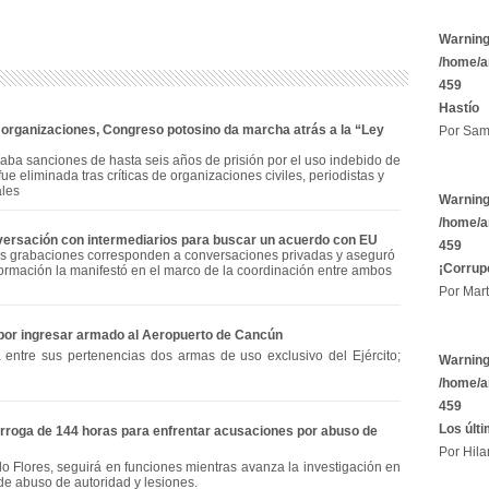
Warnin
/home/a
459
Hastío
 y organizaciones, Congreso potosino da marcha atrás a la “Ley
Por Sam
aba sanciones de hasta seis años de prisión por el uso indebido de
fue eliminada tras críticas de organizaciones civiles, periodistas y
ales
Warnin
/home/a
versación con intermediarios para buscar un acuerdo con EU
459
s grabaciones corresponden a conversaciones privadas y aseguró
¡Corrup
formación la manifestó en el marco de la coordinación entre ambos
Por Mart
 por ingresar armado al Aeropuerto de Cancún
 entre sus pertenencias dos armas de uso exclusivo del Ejército;
Warnin
/home/a
459
Los últ
rroga de 144 horas para enfrentar acusaciones por abuso de
Por Hila
o Flores, seguirá en funciones mientras avanza la investigación en
 de abuso de autoridad y lesiones.