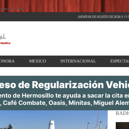
s.php
on line
66
JUEVES 06 DE AGOSTO DE 2026 5:11
ONORA
MEXICO
INTERNACIONAL
ESPECT
RADI