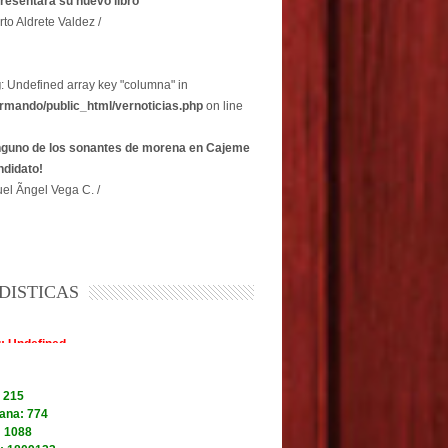
resentará su nuevo libro
rto Aldrete Valdez /
g
: Undefined array key "columna" in
rmando/public_html/vernoticias.php
on line
nguno de los sonantes de morena en Cajeme
ndidato!
el Ãngel Vega C. /
DISTICAS