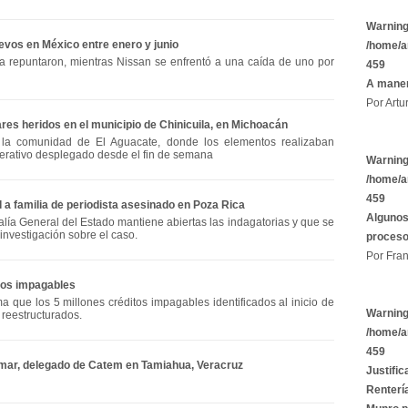
Warnin
evos en México entre enero y junio
/home/a
a repuntaron, mientras Nissan se enfrentó a una caída de uno por
459
A maner
Por Artu
res heridos en el municipio de Chinicuila, en Michoacán
 la comunidad de El Aguacate, donde los elementos realizaban
perativo desplegado desde el fin de semana
Warnin
/home/a
459
a familia de periodista asesinado en Poza Rica
Algunos
alía General del Estado mantiene abiertas las indagatorias y que se
investigación sobre el caso.
proces
Por Fran
itos impagables
ma que los 5 millones créditos impagables identificados al inicio de
Warnin
 reestructurados.
/home/a
459
mar, delegado de Catem en Tamiahua, Veracruz
Justific
Rentería