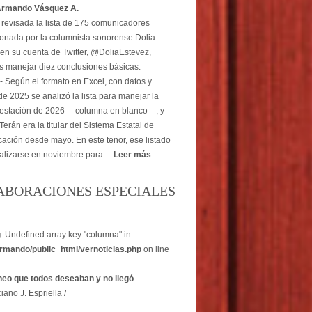
Armando Vásquez A.
revisada la lista de 175 comunicadores
onada por la columnista sonorense Dolia
en su cuenta de Twitter, @DoliaEstevez,
 manejar diez conclusiones básicas:
- Según el formato en Excel, con datos y
e 2025 se analizó la lista para manejar la
estación de 2026 —columna en blanco—, y
erán era la titular del Sistema Estatal de
ción desde mayo. En este tenor, ese listado
alizarse en noviembre para ...
Leer más
ABORACIONES ESPECIALES
g
: Undefined array key "columna" in
rmando/public_html/vernoticias.php
on line
heo que todos deseaban y no llegó
iano J. Espriella /