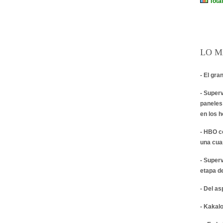
LO M
- El gra
- Super
paneles
en los 
- HBO c
una cua
- Super
etapa d
- Del a
- Kakalo