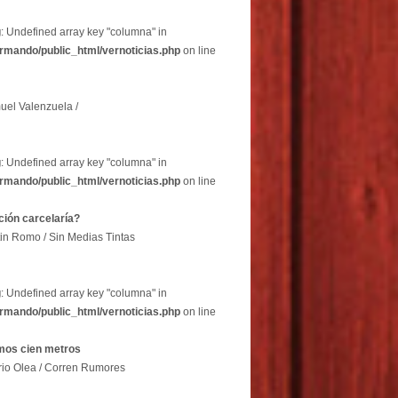
g
: Undefined array key "columna" in
rmando/public_html/vernoticias.php
on line
uel Valenzuela /
g
: Undefined array key "columna" in
rmando/public_html/vernoticias.php
on line
ción carcelaría?
in Romo / Sin Medias Tintas
g
: Undefined array key "columna" in
rmando/public_html/vernoticias.php
on line
imos cien metros
rio Olea / Corren Rumores