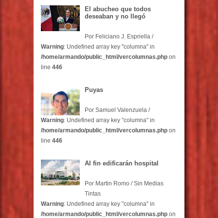
El abucheo que todos
deseaban y no llegó
Por Feliciano J. Espriella /
Warning
: Undefined array key "columna" in
/home/armando/public_html/vercolumnas.php
on
line
446
Puyas
Por Samuel Valenzuela /
Warning
: Undefined array key "columna" in
/home/armando/public_html/vercolumnas.php
on
line
446
Al fin edificarán hospital
Por Martin Romo / Sin Medias
Tintas
Warning
: Undefined array key "columna" in
/home/armando/public_html/vercolumnas.php
on