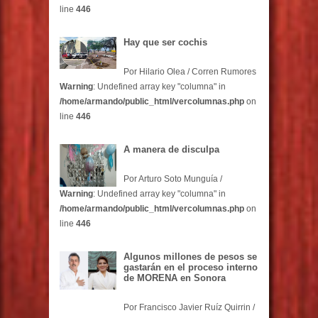
line
446
Hay que ser cochis
Por Hilario Olea / Corren Rumores
Warning
: Undefined array key "columna" in
/home/armando/public_html/vercolumnas.php
on
line
446
A manera de disculpa
Por Arturo Soto Munguía /
Warning
: Undefined array key "columna" in
/home/armando/public_html/vercolumnas.php
on
line
446
Algunos millones de pesos se
gastarán en el proceso interno
de MORENA en Sonora
Por Francisco Javier Ruíz Quirrin /