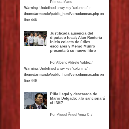
Primera Mano
Warning
: Undefined array key "columna" in
/home/armando/public_html/vercolumnas.php
on
line
446
Justificada ausencia del
diputado local; Alan Rentería
inicia colecta de útiles
escolares y Memo Munro
presentará su nuevo libro
Por Alberto Aldrete Valdez /
Warning
: Undefined array key "columna" in
/home/armando/public_html/vercolumnas.php
on
line
446
Pifia ilegal y descarada de
Mario Delgado; ¿lo sancionará
el INE?
Por Miguel Ãngel Vega C. /