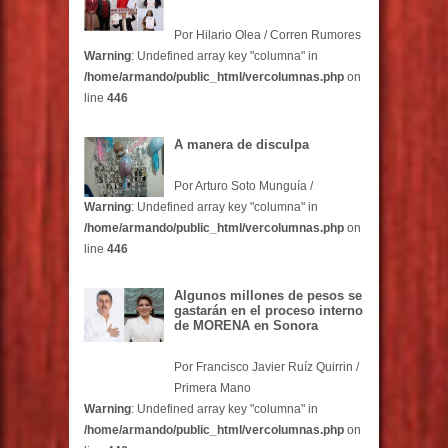
Por Hilario Olea / Corren Rumores
Warning
: Undefined array key "columna" in
/home/armando/public_html/vercolumnas.php
on
line
446
A manera de disculpa
Por Arturo Soto Munguía /
Warning
: Undefined array key "columna" in
/home/armando/public_html/vercolumnas.php
on
line
446
Algunos millones de pesos se
gastarán en el proceso interno
de MORENA en Sonora
Por Francisco Javier Ruíz Quirrin /
Primera Mano
Warning
: Undefined array key "columna" in
/home/armando/public_html/vercolumnas.php
on