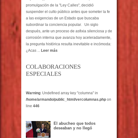
promulgación de la "Ley Calles", decidió
suspender el culto público antes que someter la fe
a las exigencias de un Estado que buscaba
subordinar la conciencia popular. Un siglo
después, ante un proceso de asfixia silenciosa y de
corrosión interna que avanza hoy aceleradamente,
la pregunta histórica resulta inevitable e incómoda:
¿Acas ...
Leer más
COLABORACIONES
ESPECIALES
Warning
: Undefined array key "columna" in
/home/armando/public_html/vercolumnas.php
on
line
446
El abucheo que todos
deseaban y no llegó