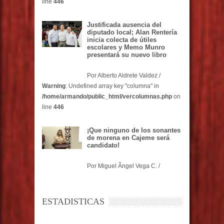
line
446
Justificada ausencia del
diputado local; Alan Rentería
inicia colecta de útiles
escolares y Memo Munro
presentará su nuevo libro
Por Alberto Aldrete Valdez /
Warning
: Undefined array key "columna" in
/home/armando/public_html/vercolumnas.php
on
line
446
¡Que ninguno de los sonantes
de morena en Cajeme será
candidato!
Por Miguel Ãngel Vega C. /
ESTADISTICAS