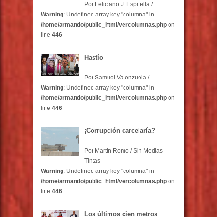
Por Feliciano J. Espriella /
Warning
: Undefined array key "columna" in
/home/armando/public_html/vercolumnas.php
on
line
446
Hastío
Por Samuel Valenzuela /
Warning
: Undefined array key "columna" in
/home/armando/public_html/vercolumnas.php
on
line
446
¡Corrupción carcelaría?
Por Martin Romo / Sin Medias
Tintas
Warning
: Undefined array key "columna" in
/home/armando/public_html/vercolumnas.php
on
line
446
Los últimos cien metros