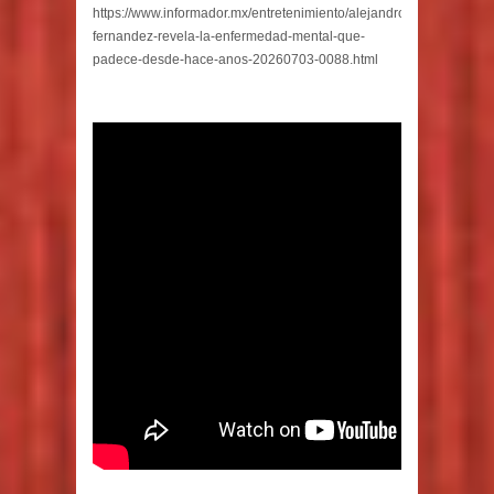
https://www.informador.mx/entretenimiento/alejandro-
fernandez-revela-la-enfermedad-mental-que-
padece-desde-hace-anos-20260703-0088.html