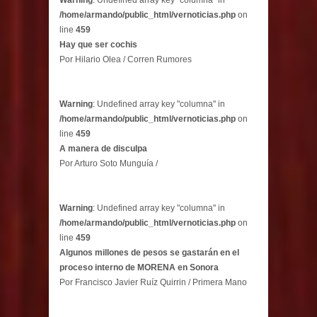
Warning
: Undefined array key "columna" in
/home/armando/public_html/vernoticias.php
on
line
459
Hay que ser cochis
Por Hilario Olea / Corren Rumores
Warning
: Undefined array key "columna" in
/home/armando/public_html/vernoticias.php
on
line
459
A manera de disculpa
Por Arturo Soto Munguía /
Warning
: Undefined array key "columna" in
/home/armando/public_html/vernoticias.php
on
line
459
Algunos millones de pesos se gastarán en el
proceso interno de MORENA en Sonora
Por Francisco Javier Ruíz Quirrin / Primera Mano