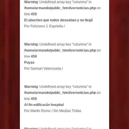
Warning
: Undefined array key "columna" in
/home/armando/public_html/vernoticias.php
on
line
459
El abucheo que todos deseaban y no llegó
Por Feliciano J. Espriella /
Warning
: Undefined array key "columna" in
/home/armando/public_html/vernoticias.php
on
line
459
Puyas
Por Samuel Valenzuela /
Warning
: Undefined array key "columna" in
/home/armando/public_html/vernoticias.php
on
line
459
Al fin edificarán hospital
Por Martin Romo / Sin Medias Tintas