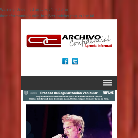
Warning
: Undefined array key "medio" in
/home/armando/public_html/vernoticias.php
on line
66