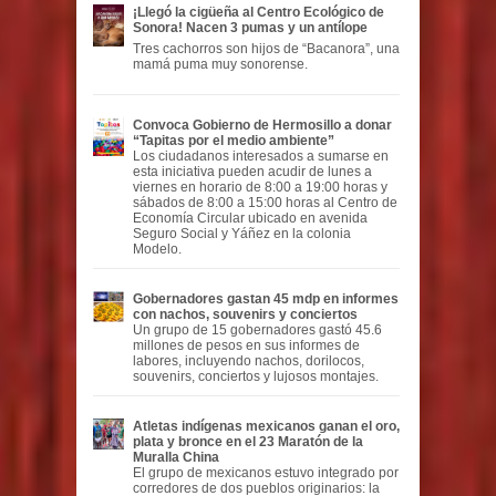
¡Llegó la cigüeña al Centro Ecológico de
Sonora! Nacen 3 pumas y un antílope
Tres cachorros son hijos de “Bacanora”, una
mamá puma muy sonorense.
Convoca Gobierno de Hermosillo a donar
“Tapitas por el medio ambiente”
Los ciudadanos interesados a sumarse en
esta iniciativa pueden acudir de lunes a
viernes en horario de 8:00 a 19:00 horas y
sábados de 8:00 a 15:00 horas al Centro de
Economía Circular ubicado en avenida
Seguro Social y Yáñez en la colonia
Modelo.
Gobernadores gastan 45 mdp en informes
con nachos, souvenirs y conciertos
Un grupo de 15 gobernadores gastó 45.6
millones de pesos en sus informes de
labores, incluyendo nachos, dorilocos,
souvenirs, conciertos y lujosos montajes.
Atletas indígenas mexicanos ganan el oro,
plata y bronce en el 23 Maratón de la
Muralla China
El grupo de mexicanos estuvo integrado por
corredores de dos pueblos originarios: la