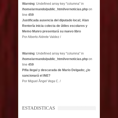
Warning
: Undefined array key "columna" in
/home/armando/public_html/vernoticias.php
on
line
459
Justificada ausencia del diputado local; Alan
Rentería inicia colecta de útiles escolares y
Memo Munro presentará su nuevo libro
Por Alberto Aldrete Valdez /
Warning
: Undefined array key "columna" in
/home/armando/public_html/vernoticias.php
on
line
459
Pifia ilegal y descarada de Mario Delgado; ¿lo
sancionará el INE?
Por Miguel Ãngel Vega C. /
ESTADISTICAS