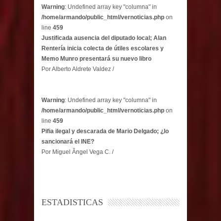
Warning
: Undefined array key "columna" in
/home/armando/public_html/vernoticias.php
on
line
459
Justificada ausencia del diputado local; Alan
Rentería inicia colecta de útiles escolares y
Memo Munro presentará su nuevo libro
Por Alberto Aldrete Valdez /
Warning
: Undefined array key "columna" in
/home/armando/public_html/vernoticias.php
on
line
459
Pifia ilegal y descarada de Mario Delgado; ¿lo
sancionará el INE?
Por Miguel Ãngel Vega C. /
ESTADISTICAS