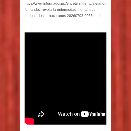
https://www.informador.mx/entretenimiento/alejandro-
fernandez-revela-la-enfermedad-mental-que-
padece-desde-hace-anos-20260703-0088.html