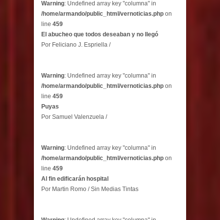
Warning
: Undefined array key "columna" in
/home/armando/public_html/vernoticias.php
on
line
459
El abucheo que todos deseaban y no llegó
Por Feliciano J. Espriella /
Warning
: Undefined array key "columna" in
/home/armando/public_html/vernoticias.php
on
line
459
Puyas
Por Samuel Valenzuela /
Warning
: Undefined array key "columna" in
/home/armando/public_html/vernoticias.php
on
line
459
Al fin edificarán hospital
Por Martin Romo / Sin Medias Tintas