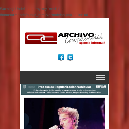
Warning
: Undefined array key "medio" in
/home/armando/public_html/vernoticias.php
on line
66