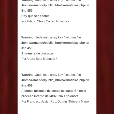
Warning
: Undefined array key "columna" in
/home/armando/public_html/vernoticias.php
on
line
459
Hay que ser cochis
Por Hilario Olea / Corren Rumores
Warning
: Undefined array key "columna" in
/home/armando/public_html/vernoticias.php
on
line
459
A manera de disculpa
Por Arturo Soto Munguía /
Warning
: Undefined array key "columna" in
/home/armando/public_html/vernoticias.php
on
line
459
Algunos millones de pesos se gastarán en el
proceso interno de MORENA en Sonora
Por Francisco Javier Ruíz Quirrin / Primera Mano