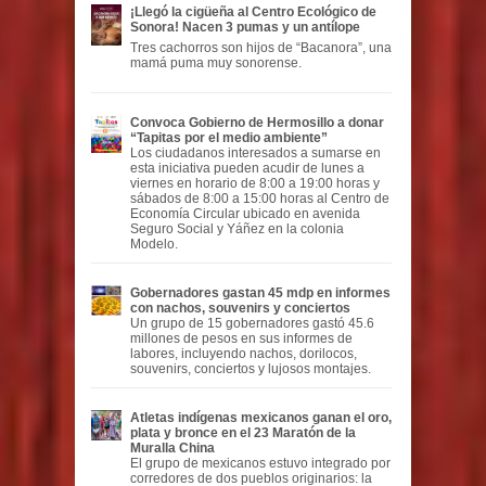
¡Llegó la cigüeña al Centro Ecológico de
Sonora! Nacen 3 pumas y un antílope
Tres cachorros son hijos de “Bacanora”, una
mamá puma muy sonorense.
Convoca Gobierno de Hermosillo a donar
“Tapitas por el medio ambiente”
Los ciudadanos interesados a sumarse en
esta iniciativa pueden acudir de lunes a
viernes en horario de 8:00 a 19:00 horas y
sábados de 8:00 a 15:00 horas al Centro de
Economía Circular ubicado en avenida
Seguro Social y Yáñez en la colonia
Modelo.
Gobernadores gastan 45 mdp en informes
con nachos, souvenirs y conciertos
Un grupo de 15 gobernadores gastó 45.6
millones de pesos en sus informes de
labores, incluyendo nachos, dorilocos,
souvenirs, conciertos y lujosos montajes.
Atletas indígenas mexicanos ganan el oro,
plata y bronce en el 23 Maratón de la
Muralla China
El grupo de mexicanos estuvo integrado por
corredores de dos pueblos originarios: la