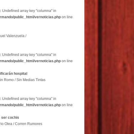
g
: Undefined array key "columna" in
rmando/public_html/vernoticias.php
on line
uel Valenzuela /
g
: Undefined array key "columna" in
rmando/public_html/vernoticias.php
on line
dificarán hospital
in Romo / Sin Medias Tintas
g
: Undefined array key "columna" in
rmando/public_html/vernoticias.php
on line
 ser cochis
rio Olea / Corren Rumores