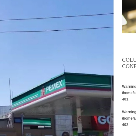
COL
CONF
Warnin
/home/a
401
Warnin
/home/a
402