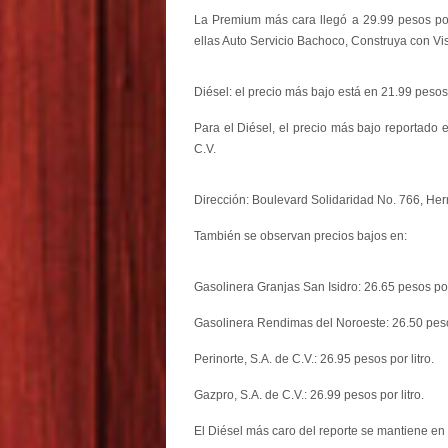
La Premium más cara llegó a 29.99 pesos por 
ellas Auto Servicio Bachoco, Construya con Vis
Diésel: el precio más bajo está en 21.99 pesos
Para el Diésel, el precio más bajo reportado e
C.V.
Dirección: Boulevard Solidaridad No. 766, Her
También se observan precios bajos en:
Gasolinera Granjas San Isidro: 26.65 pesos por 
Gasolinera Rendimas del Noroeste: 26.50 pesos
Perinorte, S.A. de C.V.: 26.95 pesos por litro.
Gazpro, S.A. de C.V.: 26.99 pesos por litro.
El Diésel más caro del reporte se mantiene en 