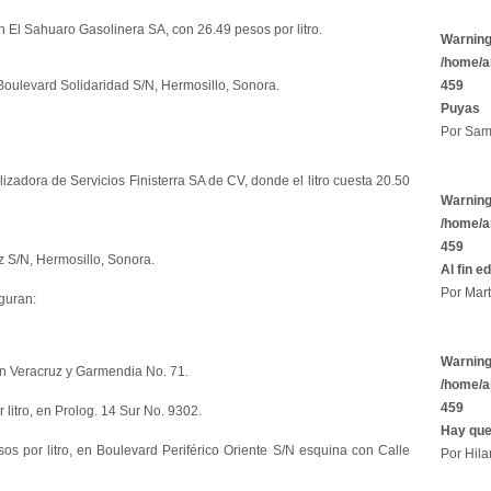
n El Sahuaro Gasolinera SA, con 26.49 pesos por litro.
Warnin
/home/a
459
Boulevard Solidaridad S/N, Hermosillo, Sonora.
Puyas
Por Sam
adora de Servicios Finisterra SA de CV, donde el litro cuesta 20.50
Warnin
/home/a
459
 S/N, Hermosillo, Sonora.
Al fin e
Por Mart
guran:
Warnin
 en Veracruz y Garmendia No. 71.
/home/a
459
 litro, en Prolog. 14 Sur No. 9302.
Hay que
s por litro, en Boulevard Periférico Oriente S/N esquina con Calle
Por Hila