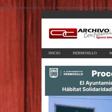
Warning
: Undefined array key "medio" in
/home/armando/public_html/vernoticia
INICIO
HERMOSILLO
S