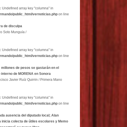
g
: Undefined array key "columna" in
rmando/public_html/vernoticias.php
on line
a de disculpa
ro Soto Munguía /
g
: Undefined array key "columna" in
rmando/public_html/vernoticias.php
on line
 millones de pesos se gastarán en el
o interno de MORENA en Sonora
cisco Javier Ruíz Quirrin / Primera Mano
g
: Undefined array key "columna" in
rmando/public_html/vernoticias.php
on line
ada ausencia del diputado local; Alan
 inicia colecta de útiles escolares y Memo