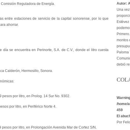
Autor: 
a Comisión Reguladora de Energía.
Una vez 
proporci
as entre estaciones de servicio de la capital sonorense, por lo que
Estévez 
ara ahorrar.
podemos
Primero.
montos d
presupu
día se encuentra en Perinorte, S.A. de C.V., donde el litro cuesta
Paloma T
Comunica
debió re
aca Calderón, Hermosillo, Sonora.
COL
onómicas:
 pesos por litro, en Prolog. 14 Sur No. 9302.
Warnin
/home/a
sos por litro, en Periférico Norte 4.
459
El abuc
Por Felic
9 pesos por litro, en Prolongación Avenida Mar de Cortez S/N.