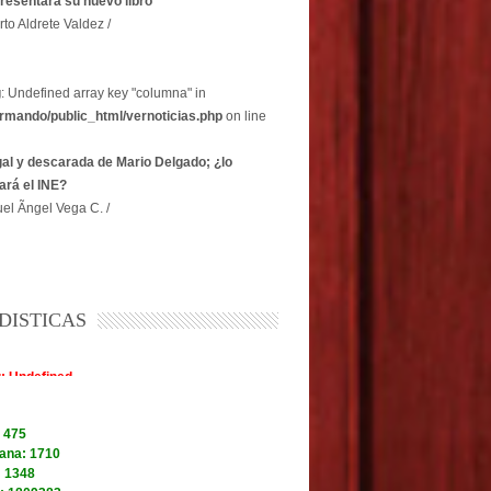
resentará su nuevo libro
rto Aldrete Valdez /
g
: Undefined array key "columna" in
rmando/public_html/vernoticias.php
on line
egal y descarada de Mario Delgado; ¿lo
ará el INE?
el Ãngel Vega C. /
DISTICAS