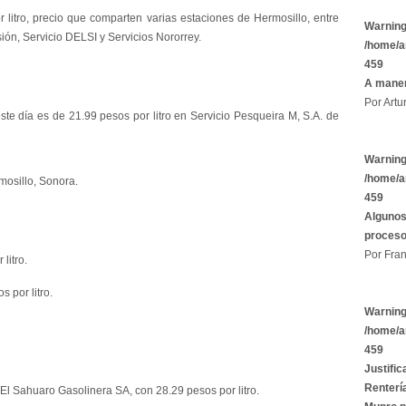
litro, precio que comparten varias estaciones de Hermosillo, entre
Warnin
ión, Servicio DELSI y Servicios Nororrey.
/home/a
459
A maner
Por Artu
ste día es de 21.99 pesos por litro en Servicio Pesqueira M, S.A. de
Warnin
/home/a
mosillo, Sonora.
459
Algunos
proces
Por Fran
litro.
 por litro.
Warnin
/home/a
459
Justific
Rentería
El Sahuaro Gasolinera SA, con 28.29 pesos por litro.