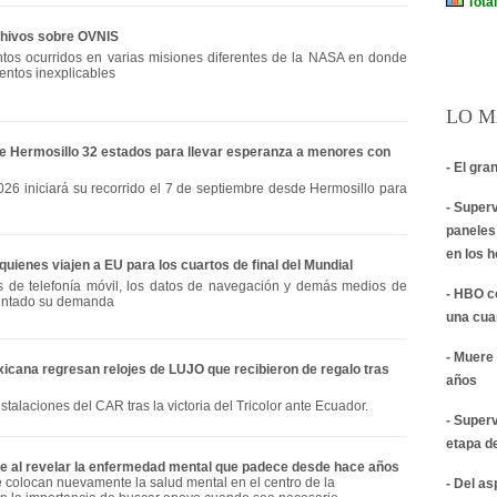
chivos sobre OVNIS
tos ocurridos en varias misiones diferentes de la NASA en donde
entos inexplicables
LO M
de Hermosillo 32 estados para llevar esperanza a menores con
- El gra
026 iniciará su recorrido el 7 de septiembre desde Hermosillo para
- Super
paneles
en los 
quienes viajen a EU para los cuartos de final del Mundial
os de telefonía móvil, los datos de navegación y demás medios de
- HBO c
entado su demanda
una cua
- Muere 
icana regresan relojes de LUJO que recibieron de regalo tras
años
nstalaciones del CAR tras la victoria del Tricolor ante Ecuador.
- Super
etapa d
e al revelar la enfermedad mental que padece desde hace años
e colocan nuevamente la salud mental en el centro de la
- Del a