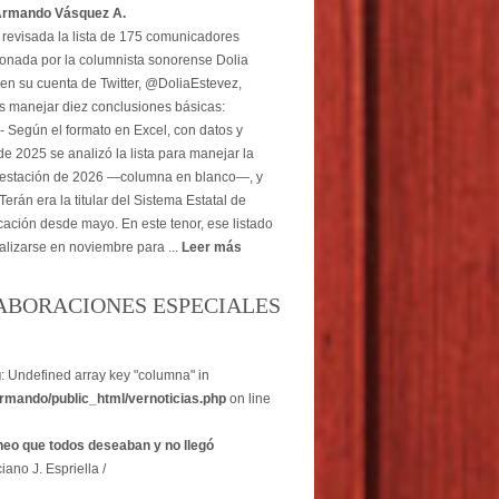
Armando Vásquez A.
revisada la lista de 175 comunicadores
onada por la columnista sonorense Dolia
en su cuenta de Twitter, @DoliaEstevez,
 manejar diez conclusiones básicas:
- Según el formato en Excel, con datos y
e 2025 se analizó la lista para manejar la
estación de 2026 —columna en blanco—, y
erán era la titular del Sistema Estatal de
ción desde mayo. En este tenor, ese listado
alizarse en noviembre para ...
Leer más
ABORACIONES ESPECIALES
g
: Undefined array key "columna" in
rmando/public_html/vernoticias.php
on line
heo que todos deseaban y no llegó
iano J. Espriella /