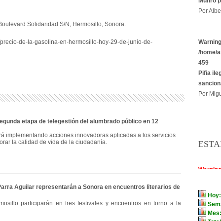
Munro p
Por Albe
Boulevard Solidaridad S/N, Hermosillo, Sonora.
Warnin
precio-de-la-gasolina-en-hermosillo-hoy-29-de-junio-de-
/home/a
459
Pifia il
sancion
Por Migu
gunda etapa de telegestión del alumbrado público en 12
rá implementando acciones innovadoras aplicadas a los servicios
orar la calidad de vida de la ciudadanía.
ESTA
Parra Aguilar representarán a Sonora en encuentros literarios de
osillo participarán en tres festivales y encuentros en torno a la