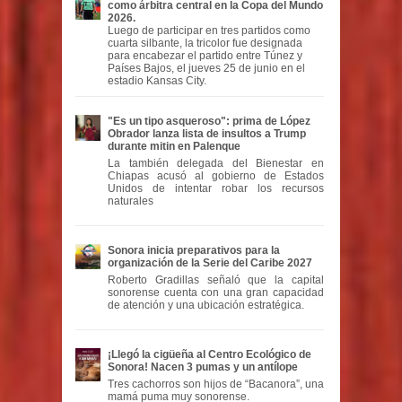
como árbitra central en la Copa del Mundo
2026.
Luego de participar en tres partidos como
cuarta silbante, la tricolor fue designada
para encabezar el partido entre Túnez y
Países Bajos, el jueves 25 de junio en el
estadio Kansas City.
"Es un tipo asqueroso": prima de López
Obrador lanza lista de insultos a Trump
durante mitin en Palenque
La también delegada del Bienestar en
Chiapas acusó al gobierno de Estados
Unidos de intentar robar los recursos
naturales
Sonora inicia preparativos para la
organización de la Serie del Caribe 2027
Roberto Gradillas señaló que la capital
sonorense cuenta con una gran capacidad
de atención y una ubicación estratégica.
¡Llegó la cigüeña al Centro Ecológico de
Sonora! Nacen 3 pumas y un antílope
Tres cachorros son hijos de “Bacanora”, una
mamá puma muy sonorense.