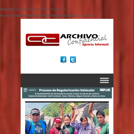
Warning
: Undefined array key "medio" in
/home/armando/public_html/vernoticias.php
on line
66