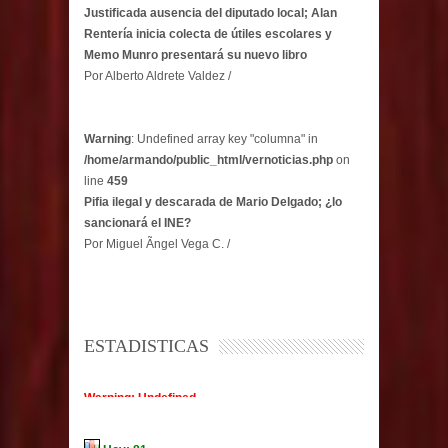
Justificada ausencia del diputado local; Alan
Rentería inicia colecta de útiles escolares y
Memo Munro presentará su nuevo libro
Por Alberto Aldrete Valdez /
Warning
: Undefined array key "columna" in
/home/armando/public_html/vernoticias.php
on
line
459
Pifia ilegal y descarada de Mario Delgado; ¿lo
sancionará el INE?
Por Miguel Ãngel Vega C. /
ESTADISTICAS