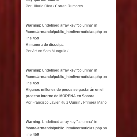
Por Hilario Olea / Corren Rumores
Warning
: Undefined array key "columna" in
/home/armando/public_html/vernoticias.php
on
line
459
A manera de disculpa
Por Arturo Soto Munguía /
Warning
: Undefined array key "columna" in
/home/armando/public_html/vernoticias.php
on
line
459
Algunos millones de pesos se gastarán en el
proceso interno de MORENA en Sonora
Por Francisco Javier Ruíz Quirrin / Primera Mano
Warning
: Undefined array key "columna" in
/home/armando/public_html/vernoticias.php
on
line
459