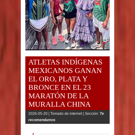
ATLETAS INDÍGENAS
MEXICANOS GANAN
EL ORO, PLATA Y
BRONCE EN EL 23
MARATÓN DE LA
MURALLA CHINA
2026-05-20 |
Tomado de internet |
Sección:
Te
recomendamos