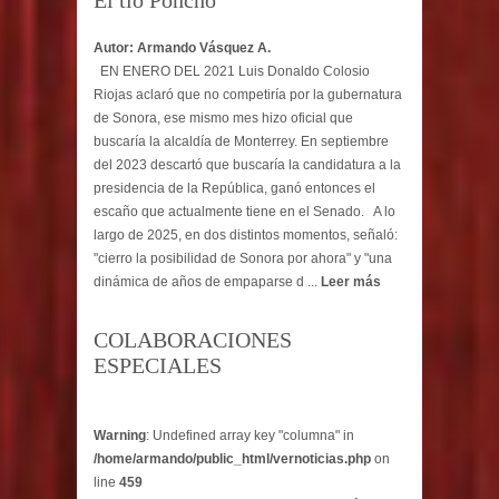
El tío Poncho
Autor: Armando Vásquez A.
EN ENERO DEL 2021 Luis Donaldo Colosio
Riojas aclaró que no competiría por la gubernatura
de Sonora, ese mismo mes hizo oficial que
buscaría la alcaldía de Monterrey. En septiembre
del 2023 descartó que buscaría la candidatura a la
presidencia de la República, ganó entonces el
escaño que actualmente tiene en el Senado. A lo
largo de 2025, en dos distintos momentos, señaló:
"cierro la posibilidad de Sonora por ahora" y "una
dinámica de años de empaparse d ...
Leer más
COLABORACIONES
ESPECIALES
Warning
: Undefined array key "columna" in
/home/armando/public_html/vernoticias.php
on
line
459