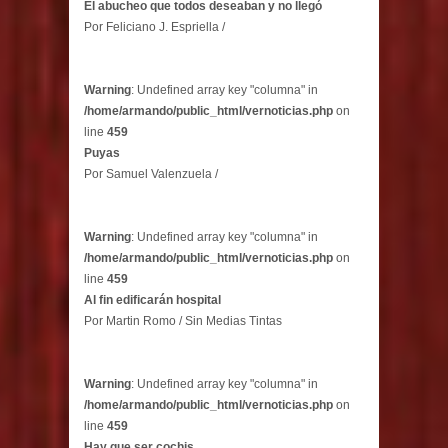
El abucheo que todos deseaban y no llegó
Por Feliciano J. Espriella /
Warning
: Undefined array key "columna" in
/home/armando/public_html/vernoticias.php
on
line
459
Puyas
Por Samuel Valenzuela /
Warning
: Undefined array key "columna" in
/home/armando/public_html/vernoticias.php
on
line
459
Al fin edificarán hospital
Por Martin Romo / Sin Medias Tintas
Warning
: Undefined array key "columna" in
/home/armando/public_html/vernoticias.php
on
line
459
Hay que ser cochis