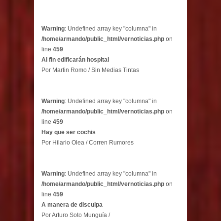
Warning
: Undefined array key "columna" in
/home/armando/public_html/vernoticias.php
on
line
459
Al fin edificarán hospital
Por Martin Romo / Sin Medias Tintas
Warning
: Undefined array key "columna" in
/home/armando/public_html/vernoticias.php
on
line
459
Hay que ser cochis
Por Hilario Olea / Corren Rumores
Warning
: Undefined array key "columna" in
/home/armando/public_html/vernoticias.php
on
line
459
A manera de disculpa
Por Arturo Soto Munguía /