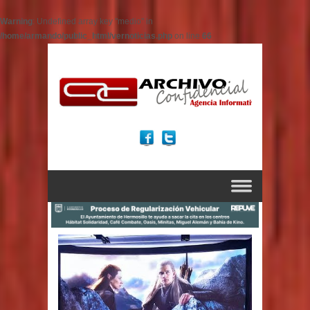
Warning
: Undefined array key "medio" in
/home/armando/public_html/vernoticias.php
on line
66