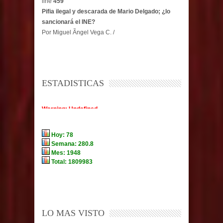
line
459
Pifia ilegal y descarada de Mario Delgado; ¿lo
sancionará el INE?
Por Miguel Ãngel Vega C. /
ESTADISTICAS
LO MAS VISTO