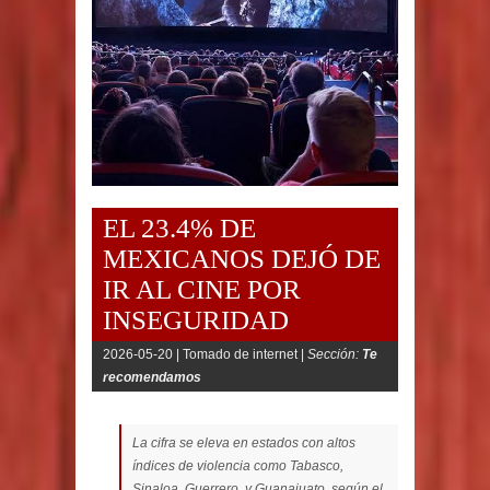
EL 23.4% DE
MEXICANOS DEJÓ DE
IR AL CINE POR
INSEGURIDAD
2026-05-20 |
Tomado de internet |
Sección:
Te
recomendamos
La cifra se eleva en estados con altos
índices de violencia como Tabasco,
Sinaloa, Guerrero, y Guanajuato, según el