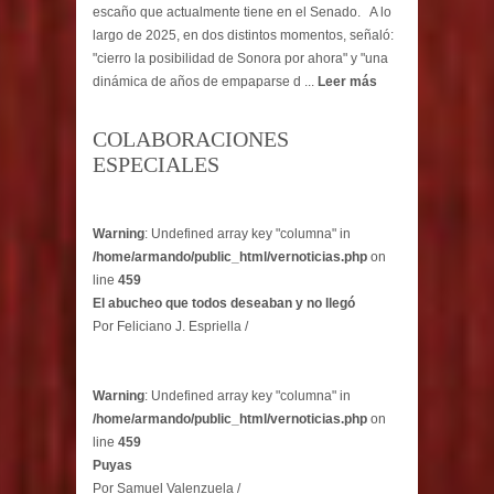
escaño que actualmente tiene en el Senado. A lo
largo de 2025, en dos distintos momentos, señaló:
"cierro la posibilidad de Sonora por ahora" y "una
dinámica de años de empaparse d ...
Leer más
COLABORACIONES
ESPECIALES
Warning
: Undefined array key "columna" in
/home/armando/public_html/vernoticias.php
on
line
459
El abucheo que todos deseaban y no llegó
Por Feliciano J. Espriella /
Warning
: Undefined array key "columna" in
/home/armando/public_html/vernoticias.php
on
line
459
Puyas
Por Samuel Valenzuela /