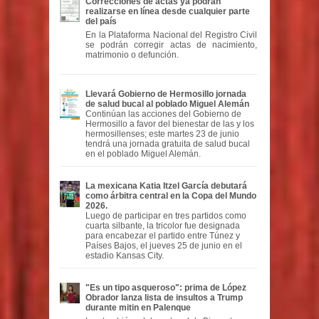
Correcciones de actas ya podrán
realizarse en línea desde cualquier parte
del país
En la Plataforma Nacional del Registro Civil
se podrán corregir actas de nacimiento,
matrimonio o defunción.
Llevará Gobierno de Hermosillo jornada
de salud bucal al poblado Miguel Alemán
Continúan las acciones del Gobierno de
Hermosillo a favor del bienestar de las y los
hermosillenses; este martes 23 de junio
tendrá una jornada gratuita de salud bucal
en el poblado Miguel Alemán.
La mexicana Katia Itzel García debutará
como árbitra central en la Copa del Mundo
2026.
Luego de participar en tres partidos como
cuarta silbante, la tricolor fue designada
para encabezar el partido entre Túnez y
Países Bajos, el jueves 25 de junio en el
estadio Kansas City.
"Es un tipo asqueroso": prima de López
Obrador lanza lista de insultos a Trump
durante mitin en Palenque