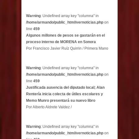
Warning
: Undefined array key "columna" in
/home/armando/public_html/vernoticias.php
on
line
459
Algunos millones de pesos se gastarán en el
proceso interno de MORENA en Sonora
Por Francisco Javier Ruíz Quirrin / Primera Mano
Warning
: Undefined array key "columna" in
/home/armando/public_html/vernoticias.php
on
line
459
Justificada ausencia del diputado local; Alan
Rentería inicia colecta de útiles escolares y
Memo Munro presentará su nuevo libro
Por Alberto Aldrete Valdez /
Warning
: Undefined array key "columna" in
/home/armando/public_html/vernoticias.php
on