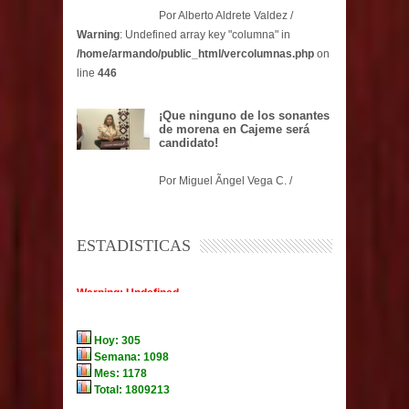
Por Alberto Aldrete Valdez /
Warning
: Undefined array key "columna" in
/home/armando/public_html/vercolumnas.php
on
line
446
¡Que ninguno de los sonantes
de morena en Cajeme será
candidato!
Por Miguel Ãngel Vega C. /
ESTADISTICAS