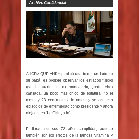
Archivo Confidencial
AHORA QUE ANDY publicó una foto a un lado de
su papá, es posible observar los estragos físicos
que ha sufrido el ex mandatario, gordo, vista
cansada, un poco más chico de estatura, no el
metro y 73 centímetros de antes, y se conocen
episodios de enfermedad como presidente y ahora
alejado, en “La Chingada”.
Pudieran ser sus 72 años cumplidos, aunque
también son los efectos de la famosa Vitamina P