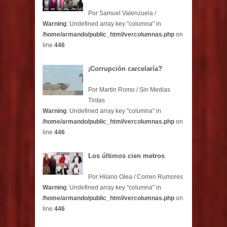
Por Samuel Valenzuela /
Warning
: Undefined array key "columna" in
/home/armando/public_html/vercolumnas.php
on
line
446
¡Corrupción carcelaría?
Por Martin Romo / Sin Medias
Tintas
Warning
: Undefined array key "columna" in
/home/armando/public_html/vercolumnas.php
on
line
446
Los últimos cien metros
Por Hilario Olea / Corren Rumores
Warning
: Undefined array key "columna" in
/home/armando/public_html/vercolumnas.php
on
line
446