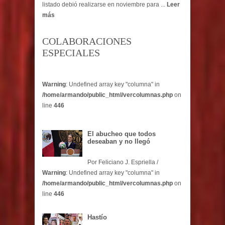
listado debió realizarse en noviembre para ...
Leer
más
COLABORACIONES
ESPECIALES
Warning
: Undefined array key "columna" in
/home/armando/public_html/vercolumnas.php
on
line
446
El abucheo que todos
deseaban y no llegó
Por Feliciano J. Espriella /
Warning
: Undefined array key "columna" in
/home/armando/public_html/vercolumnas.php
on
line
446
Hastío