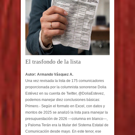
El trasfondo de la lista
Autor: Armando Vásquez A.
Una vez revisada la lista de 175 comunicadores
proporcionada por la columnista sonorense Dolia
Estévez en su cuenta de Twitter, @DoliaEstevez,
podemos manejar diez conclusiones básicas:
Primero.- Según el formato en Excel, con datos y
montos de 2025 se analizó la lista para manejar la
presupuestación de 2026 —columna en blanco—,
y Paloma Terán era la titular del Sistema Estatal de
Comunicación desde mayo. En este tenor, ese