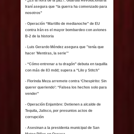
- ¿Es la hora de la paz?: Guardia Revolucionaria
Iraní asegura que “la guerra ha comenzado para
nosotros”
- Operación “Martillo de medianoche” de EU
contra Irán es el mayor bombardeo con aviones
B-2 de la historia
- Luis Gerardo Méndez asegura que "tenía que
hacer 'Mentiras, la serie'"
- “Cómo entrenar a tu dragón” debuta en taquilla
con más de 83 mdd; supera a “Lilo y Stitch"
- Florinda Meza arremete contra ‘Chespirito: Sin
querer queriendo’: “Falsea los hechos solo para
vender”
- Operación Enjambre: Detienen a alcalde de
Tequila, Jalisco, por presuntos actos de
corrupción
- Asesinan a la presidenta municipal de San
Mateo Piñas en Oaxaca