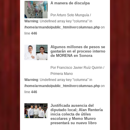
A manera de disculpa
Por Arturo Soto Munguía /
Warning
: Undefined array key "columna" in
/home/armando/public_html/vercolumnas.php
on
line
446
Algunos millones de pesos se
gastarán en el proceso interno
de MORENA en Sonora
Por Francisco Javier Ruíz Quirrin /
Primera Mano
Warning
: Undefined array key "columna" in
/home/armando/public_html/vercolumnas.php
on
line
446
Justificada ausencia del
diputado local; Alan Rentería
inicia colecta de útiles
escolares y Memo Munro
presentará su nuevo libro