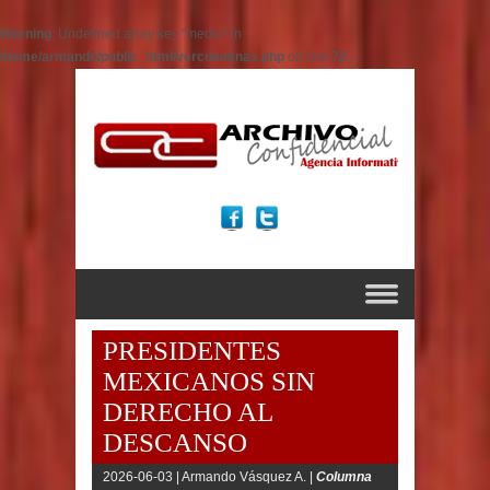
Warning
: Undefined array key "medio" in
/home/armando/public_html/vercolumnas.php
on line
72
PRESIDENTES
MEXICANOS SIN
DERECHO AL
DESCANSO
2026-06-03 |
Armando Vásquez A. |
Columna