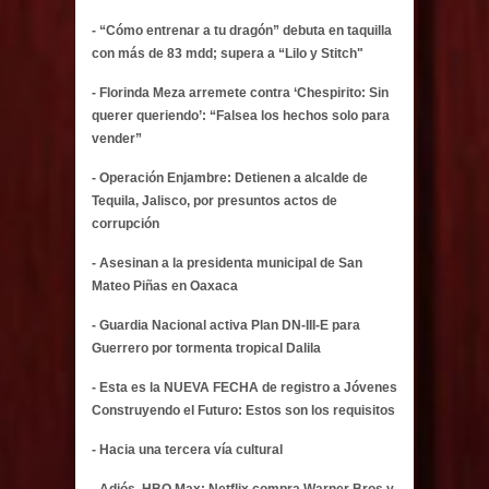
- “Cómo entrenar a tu dragón” debuta en taquilla
con más de 83 mdd; supera a “Lilo y Stitch"
- Florinda Meza arremete contra ‘Chespirito: Sin
querer queriendo’: “Falsea los hechos solo para
vender”
- Operación Enjambre: Detienen a alcalde de
Tequila, Jalisco, por presuntos actos de
corrupción
- Asesinan a la presidenta municipal de San
Mateo Piñas en Oaxaca
- Guardia Nacional activa Plan DN-III-E para
Guerrero por tormenta tropical Dalila
- Esta es la NUEVA FECHA de registro a Jóvenes
Construyendo el Futuro: Estos son los requisitos
- Hacia una tercera vía cultural
- Adiós, HBO Max: Netflix compra Warner Bros y