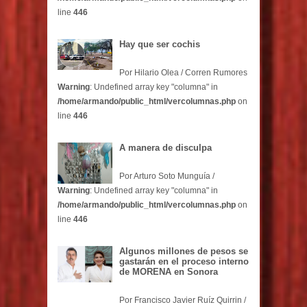
line
446
Hay que ser cochis
Por Hilario Olea / Corren Rumores
Warning
: Undefined array key "columna" in
/home/armando/public_html/vercolumnas.php
on
line
446
A manera de disculpa
Por Arturo Soto Munguía /
Warning
: Undefined array key "columna" in
/home/armando/public_html/vercolumnas.php
on
line
446
Algunos millones de pesos se
gastarán en el proceso interno
de MORENA en Sonora
Por Francisco Javier Ruíz Quirrin /