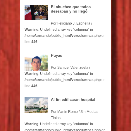
El abucheo que todos
deseaban y no llegó
Por Feliciano J. Espriella /
Warning
: Undefined array key "columna" in
/home/armando/public_html/vercolumnas.php
on
line
446
Puyas
Por Samuel Valenzuela /
Warning
: Undefined array key "columna" in
/home/armando/public_html/vercolumnas.php
on
line
446
Al fin edificarán hospital
Por Martin Romo / Sin Medias
Tintas
Warning
: Undefined array key "columna" in
/home/armando/public_html/vercolumnas.php
on