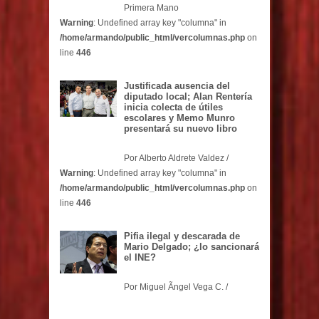
Primera Mano
Warning
: Undefined array key "columna" in
/home/armando/public_html/vercolumnas.php
on
line
446
Justificada ausencia del
diputado local; Alan Rentería
inicia colecta de útiles
escolares y Memo Munro
presentará su nuevo libro
Por Alberto Aldrete Valdez /
Warning
: Undefined array key "columna" in
/home/armando/public_html/vercolumnas.php
on
line
446
Pifia ilegal y descarada de
Mario Delgado; ¿lo sancionará
el INE?
Por Miguel Ãngel Vega C. /