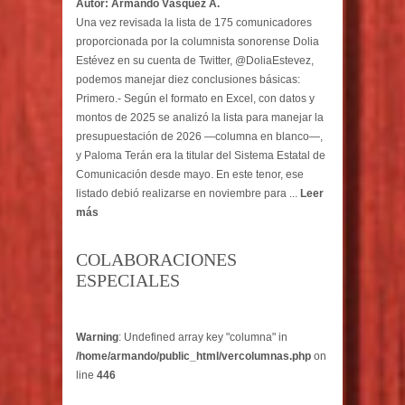
Autor: Armando Vásquez A.
Una vez revisada la lista de 175 comunicadores
proporcionada por la columnista sonorense Dolia
Estévez en su cuenta de Twitter, @DoliaEstevez,
podemos manejar diez conclusiones básicas:
Primero.- Según el formato en Excel, con datos y
montos de 2025 se analizó la lista para manejar la
presupuestación de 2026 —columna en blanco—,
y Paloma Terán era la titular del Sistema Estatal de
Comunicación desde mayo. En este tenor, ese
listado debió realizarse en noviembre para ...
Leer
más
COLABORACIONES
ESPECIALES
Warning
: Undefined array key "columna" in
/home/armando/public_html/vercolumnas.php
on
line
446